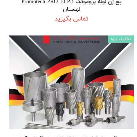
پخ زن لوله پروموتک Promotech PRO 10 PB
لهستان
تماس بگیرید
تخفیف ویژه