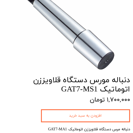
دنباله مورس دستگاه قلاویززن
اتوماتیک GAT7-MS1
۱,۷۰۰,۰۰۰ تومان
افزودن به سبد خرید
دنباله مرس دستگاه قلاویززن اتوماتیک GAT7-MA1