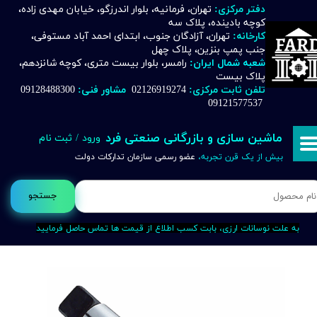
دفتر مرکزی:
تهران، فرمانیه، بلوار اندرزگو، خیابان مهدی زاده،
کوچه بادینده، پلاک سه
حساب کاربری من
کارخانه:
تهران، آزادگان جنوب، ابتدای احمد آباد مستوفی،
جنب پمپ بنزین، پلاک چهل
تغییر گذر واژه
شعبه شمال ایران:
رامسر، بلوار بیست متری، کوچه شانزدهم،
پلاک بیست
تلفن ثابت مرکزی:
02126919274
مشاور فنی:
09128488300
سفارشات
09121577537
خروج از حساب کاربری
ماشین سازی و بازرگانی صنعتی فرد
ورود
/
ثبت نام
بیش از یک قرن تجربه،
عضو رسمی سازمان تدارکات دولت
جستجو
به علت نوسانات ارزی، بابت کسب اطلاع از قیمت ها تماس حاصل فرمایید