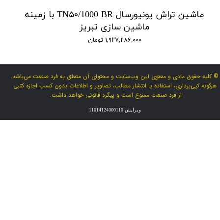
ماشین تراش یونیورسال TN۵۰/1000 BR با زمینه
ماشین سازی تبریز
۱,۹۲۷,۲۸۶,۰۰۰ تومان
© کلیه حقوق مادی و معنوی این وب‌سایت و محتوای آن متعلق به فرد صنعت می‌باشد.
هرگونه کپی‌برداری، استفاده یا انتشار مطالب، تصاویر و اطلاعات بدون کسب اجازه کتبی
از فرد صنعت ممنوع است و پیگرد قانونی خواهد داشت.
ویرایش 11014124000110