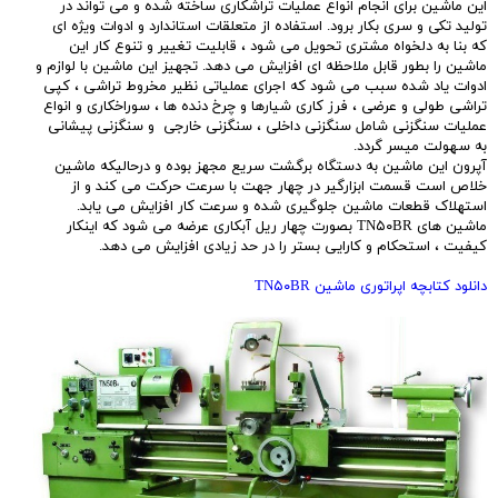
این ماشین برای انجام انواع عملیات تراشکاری ساخته شده و می تواند در
تولید تکی و سری بکار برود. استفاده از متعلقات استاندارد و ادوات ویژه ای
که بنا به دلخواه مشتری تحویل می شود ، قابلیت تغییر و تنوع کار این
ماشین را بطور قابل ملاحظه ای افزایش می دهد. تجهیز این ماشین با لوازم و
ادوات یاد شده سبب می شود که اجرای عملیاتی نظیر مخروط تراشی ، کپی
تراشی طولی و عرضی ، فرز کاری شیارها و چرخ دنده ها ، سوراخکاری و انواع
عملیات سنگزنی شامل سنگزنی داخلی ، سنگزنی خارجی و سنگزنی پیشانی
به سهولت میسر گردد.
آپرون این ماشین به دستگاه برگشت سریع مجهز بوده و درحالیکه ماشین
خلاص است قسمت ابزارگیر در چهار جهت با سرعت حرکت می کند و از
استهلاک قطعات ماشین جلوگیری شده و سرعت کار افزایش می یابد.
ماشین های TN۵۰BR بصورت چهار ریل آبکاری عرضه می شود که اینکار
کیفیت ، استحکام و کارایی بستر را در حد زیادی افزایش می دهد.
دانلود کتابچه اپراتوری ماشین TN۵۰BR