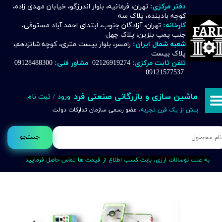
دفتر مرکزی:
تهران، فرمانیه، بلوار اندرزگو، خیابان مهدی زاده،
کوچه بادینده، پلاک سه
حساب کاربری من
کارخانه:
تهران، آزادگان جنوب، ابتدای احمد آباد مستوفی،
جنب پمپ بنزین، پلاک چهل
تغییر گذر واژه
شعبه شمال ایران:
رامسر، بلوار بیست متری، کوچه شانزدهم،
پلاک بیست
تلفن ثابت مرکزی:
02126919274
مشاور فنی:
09128488300
سفارشات
09121577537
خروج از حساب کاربری
ماشین سازی و بازرگانی صنعتی فرد
ورود
/
ثبت نام
بیش از یک قرن تجربه،
عضو رسمی سازمان تدارکات دولت
جستجو
به علت نوسانات ارزی، بابت کسب اطلاع از قیمت ها تماس حاصل فرمایید