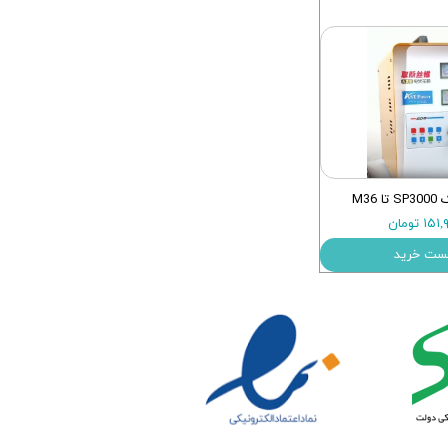
M36
۱ تومان
ست خرید