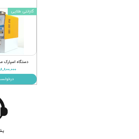
گارانتی طلایی
دستگاه اسپارک مدل SP600
۱۰۸,۸۰۰,۰۰۰ توم
درخولست
پشت