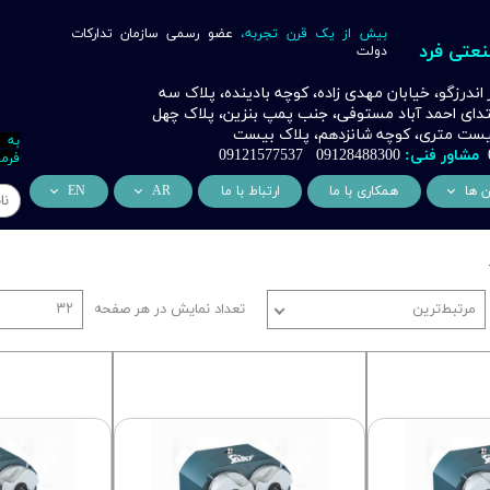
بیش از یک قرن تجربه،
عضو رسمی سازمان تدارکات
نعتی فرد
دولت
ر اندرزگو، خیابان مهدی زاده، کوچه بادینده، پلاک سه
بتدای احمد آباد مستوفی، جنب پمپ بنزین، پلاک چهل
 بیست متری، کوچه شانزدهم، پلاک بیست
به 
مشاور فنی:
09128488300 09121577537
فرما
ن ها
همکاری با ما
ارتباط با ما
AR
EN
ر
دسی عمران فرد
من نحن
About Us
اری
وراسیون فرد
التعاون التجاري
ess Cooperation
مرتبط‌ترین
تعداد نمایش در هر صفحه
۳۲
اری
اه خورشیدی فرد
اری
 صنعتی IoT فرد
شش
وب
ن