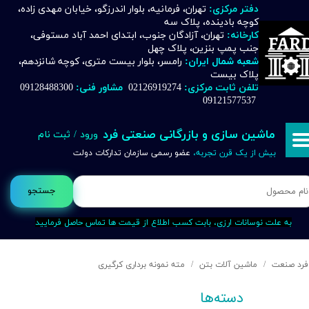
دفتر مرکزی:
تهران، فرمانیه، بلوار اندرزگو، خیابان مهدی زاده،
کوچه بادینده، پلاک سه
حساب کاربری من
کارخانه:
تهران، آزادگان جنوب، ابتدای احمد آباد مستوفی،
جنب پمپ بنزین، پلاک چهل
تغییر گذر واژه
شعبه شمال ایران:
رامسر، بلوار بیست متری، کوچه شانزدهم،
پلاک بیست
تلفن ثابت مرکزی:
02126919274
مشاور فنی:
09128488300
سفارشات
09121577537
خروج از حساب کاربری
ماشین سازی و بازرگانی صنعتی فرد
ورود
/
ثبت نام
بیش از یک قرن تجربه،
عضو رسمی سازمان تدارکات دولت
جستجو
به علت نوسانات ارزی، بابت کسب اطلاع از قیمت ها تماس حاصل فرمایید
فرد صنعت
ماشین آلات بتن
مته نمونه برداری کرگیری
دسته‌ها