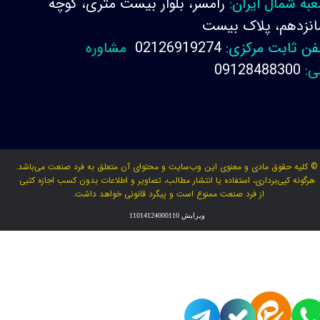
به شمال ایران:
رامسر، بلوار بیست متری، کوچه
نزدهم، پلاک بیست
فن ثابت مرکزی:
02126919274
مشاوره
ی:
09128488300
© کلیه حقوق مادی و معنوی این وب‌سایت و محتوای آن متعلق به فرد صنعت می‌باشد.
هرگونه کپی‌برداری، استفاده یا انتشار مطالب، تصاویر و اطلاعات بدون کسب اجازه کتبی
از فرد صنعت ممنوع است و پیگرد قانونی خواهد داشت.
ویرایش 11014124000110