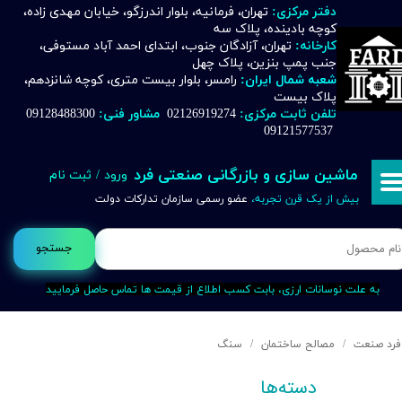
دفتر مرکزی:
تهران، فرمانیه، بلوار اندرزگو، خیابان مهدی زاده،
کوچه بادینده، پلاک سه
حساب کاربری من
کارخانه:
تهران، آزادگان جنوب، ابتدای احمد آباد مستوفی،
جنب پمپ بنزین، پلاک چهل
تغییر گذر واژه
شعبه شمال ایران:
رامسر، بلوار بیست متری، کوچه شانزدهم،
پلاک بیست
تلفن ثابت مرکزی:
02126919274
مشاور فنی:
09128488300
سفارشات
09121577537
خروج از حساب کاربری
ماشین سازی و بازرگانی صنعتی فرد
ورود
/
ثبت نام
بیش از یک قرن تجربه،
عضو رسمی سازمان تدارکات دولت
جستجو
به علت نوسانات ارزی، بابت کسب اطلاع از قیمت ها تماس حاصل فرمایید
فرد صنعت
مصالح ساختمان
سنگ
دسته‌ها