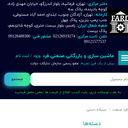
دفتر مرکزی:
تهران، فرمانیه، بلوار اندرزگو، خیابان مهدی زاده،
کوچه بادینده، پلاک سه
حساب کاربری من
کارخانه:
تهران، آزادگان جنوب، ابتدای احمد آباد مستوفی،
جنب پمپ بنزین، پلاک چهل
تغییر گذر واژه
شعبه شمال ایران:
رامسر، بلوار بیست متری، کوچه شانزدهم،
پلاک بیست
تلفن ثابت مرکزی:
02126919274
مشاور فنی:
09128488300
سفارشات
09121577537
خروج از حساب کاربری
ماشین سازی و بازرگانی صنعتی فرد
ورود
/
ثبت نام
بیش از یک قرن تجربه،
عضو رسمی سازمان تدارکات دولت
جستجو
به علت نوسانات ارزی، بابت کسب اطلاع از قیمت ها تماس حاصل فرمایید
فرد صنعت
سنباده دستی
دسته‌ها