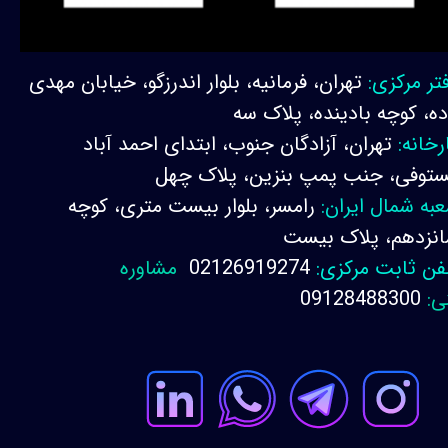
تر مرکزی:
تهران، فرمانیه، بلوار اندرزگو، خیابان مهدی
ده، کوچه بادینده، پلاک سه
رخانه:
تهران، آزادگان جنوب، ابتدای احمد آباد
توفی، جنب پمپ بنزین، پلاک چهل
به شمال ایران:
رامسر، بلوار بیست متری، کوچه
نزدهم، پلاک بیست
فن ثابت مرکزی:
02126919274
مشاوره
ی:
09128488300