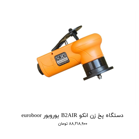
دستگاه پخ زن انکو B2AIR یوروبور euroboor
۸۸,۲۱۸,۹۰۰ تومان