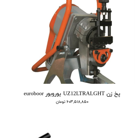
پخ زن UZ12LTRALGHT یوروبور euroboor
۶۰۳,۵۱۸,۸۵۰ تومان