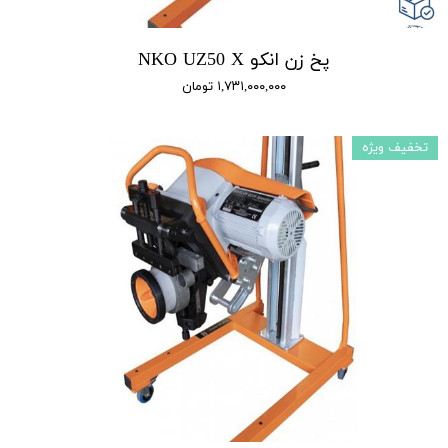
پخ زن انکو NKO UZ50 X
۱,۷۳۱,۰۰۰,۰۰۰ تومان
تخفیف ویژه