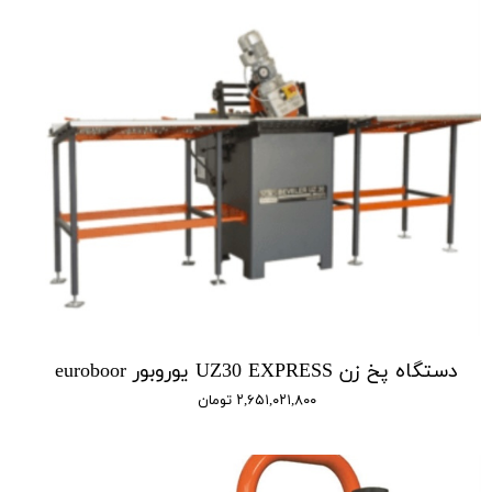
دستگاه پخ زن UZ30 EXPRESS یوروبور euroboor
۲,۶۵۱,۰۲۱,۸۰۰ تومان