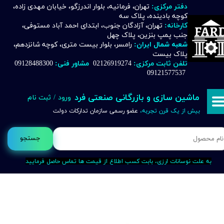
دفتر مرکزی:
تهران، فرمانیه، بلوار اندرزگو، خیابان مهدی زاده،
کوچه بادینده، پلاک سه
حساب کاربری من
کارخانه:
تهران، آزادگان جنوب، ابتدای احمد آباد مستوفی،
جنب پمپ بنزین، پلاک چهل
تغییر گذر واژه
شعبه شمال ایران:
رامسر، بلوار بیست متری، کوچه شانزدهم،
پلاک بیست
تلفن ثابت مرکزی:
02126919274
مشاور فنی:
09128488300
سفارشات
09121577537
خروج از حساب کاربری
ماشین سازی و بازرگانی صنعتی فرد
ورود
/
ثبت نام
بیش از یک قرن تجربه،
عضو رسمی سازمان تدارکات دولت
جستجو
به علت نوسانات ارزی، بابت کسب اطلاع از قیمت ها تماس حاصل فرمایید