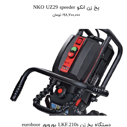
پخ زن انکو NKO UZ29 speeder
۱۹۸,۷۰۰,۰۰۰ تومان
دستگاه پخ زن LKF.210s یوروبور euroboor