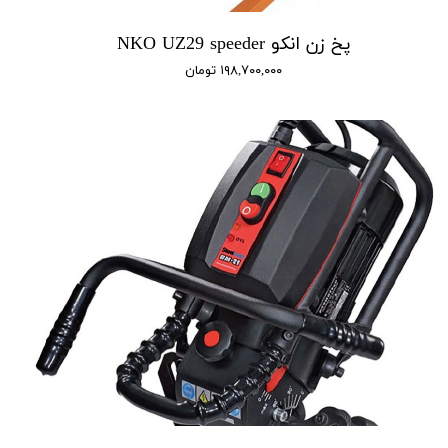
پخ زن انکو NKO UZ29 speeder
۱۹۸,۷۰۰,۰۰۰ تومان