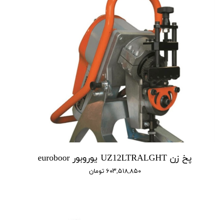
پخ زن UZ12LTRALGHT یوروبور euroboor
۶۰۳,۵۱۸,۸۵۰ تومان