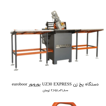
دستگاه پخ زن UZ30 EXPRESS یوروبور euroboor
۲,۶۵۱,۰۲۱,۸۰۰ تومان