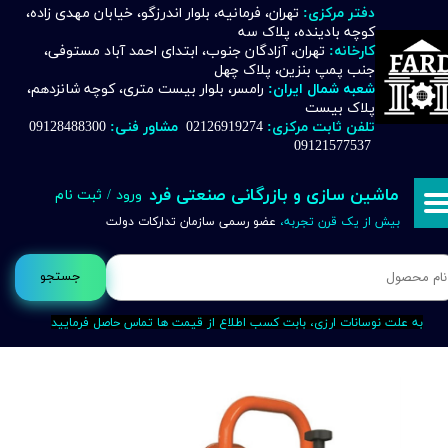
دفتر مرکزی:
تهران، فرمانیه، بلوار اندرزگو، خیابان مهدی زاده،
کوچه بادینده، پلاک سه
حساب کاربری من
کارخانه:
تهران، آزادگان جنوب، ابتدای احمد آباد مستوفی،
جنب پمپ بنزین، پلاک چهل
تغییر گذر واژه
شعبه شمال ایران:
رامسر، بلوار بیست متری، کوچه شانزدهم،
پلاک بیست
تلفن ثابت مرکزی:
02126919274
مشاور فنی:
09128488300
سفارشات
09121577537
خروج از حساب کاربری
ماشین سازی و بازرگانی صنعتی فرد
ورود
/
ثبت نام
بیش از یک قرن تجربه،
عضو رسمی سازمان تدارکات دولت
جستجو
به علت نوسانات ارزی، بابت کسب اطلاع از قیمت ها تماس حاصل فرمایید