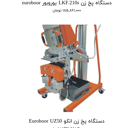
دستگاه پخ زن LKF.210s یوروبور euroboor
۱۸۵,۸۶۱,۰۰۰ تومان
دستگاه پخ زن انکو Euroboor UZ50