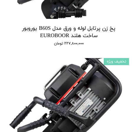
پخ زن پرتابل لوله و ورق مدل B60S یوروبور
ساخت هلند EUROBOOR
۲۲۷,۸۰۰,۰۰۰ تومان
تخفیف ویژه