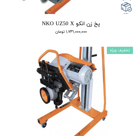
پخ زن انکو NKO UZ50 X
۱,۷۳۱,۰۰۰,۰۰۰ تومان
تخفیف ویژه