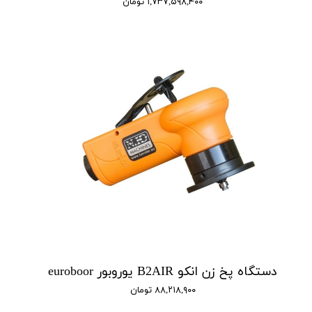
۱,۷۳۷,۵۹۸,۴۰۰ تومان
دستگاه پخ زن انکو B2AIR یوروبور euroboor
۸۸,۲۱۸,۹۰۰ تومان