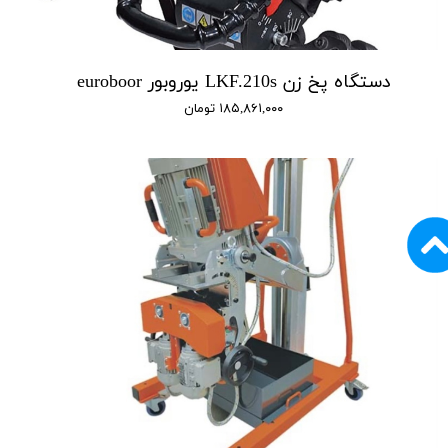
دستگاه پخ زن LKF.210s یوروبور euroboor
۱۸۵,۸۶۱,۰۰۰ تومان