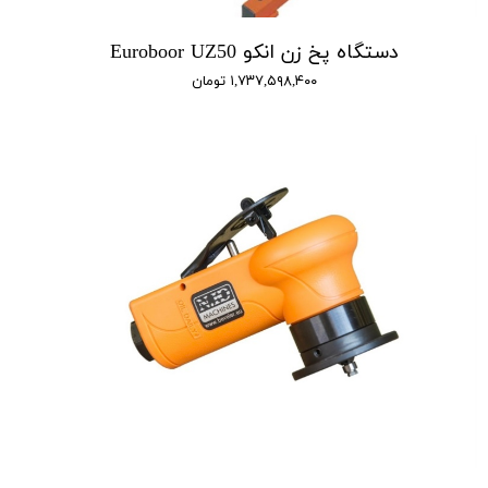
دستگاه پخ زن انکو Euroboor UZ50
۱,۷۳۷,۵۹۸,۴۰۰ تومان