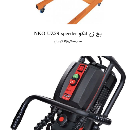
پخ زن انکو NKO UZ29 speeder
۱۹۸,۷۰۰,۰۰۰ تومان