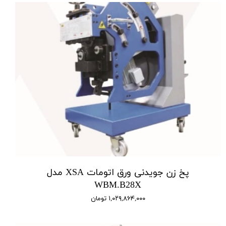
پخ زن جویدنی ورق اتومات XSA مدل
WBM.B28X
۱,۰۲۹,۸۶۴,۰۰۰ تومان