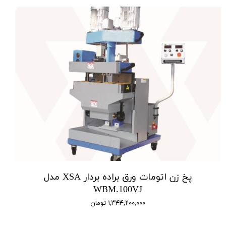
پخ زن اتومات ورق براده بردار XSA مدل
WBM.100VJ
۱,۳۴۴,۲۰۰,۰۰۰ تومان