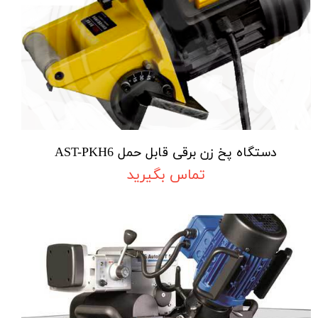
دستگاه پخ زن برقی قابل حمل AST-PKH6
تماس بگیرید