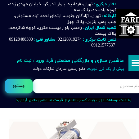
دفتر مرکزی:
تهران، فرمانیه، بلوار اندرزگو، خیابان مهدی زاده،
کوچه بادینده، پلاک سه
حساب کاربری من
کارخانه:
تهران، آزادگان جنوب، ابتدای احمد آباد مستوفی،
جنب پمپ بنزین، پلاک چهل
تغییر گذر واژه
شعبه شمال ایران:
رامسر، بلوار بیست متری، کوچه شانزدهم،
پلاک بیست
تلفن ثابت مرکزی:
02126919274
مشاور فنی:
09128488300
سفارشات
09121577537
خروج از حساب کاربری
ماشین سازی و بازرگانی صنعتی فرد
ورود
/
ثبت نام
بیش از یک قرن تجربه،
عضو رسمی سازمان تدارکات دولت
جستجو
به علت نوسانات ارزی، بابت کسب اطلاع از قیمت ها تماس حاصل فرمایید