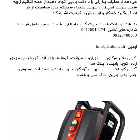
می‌دهد تا عملیات پخ زنی را با دقت بالایی انجام دهید،از جمله تنظیم زاویه
شیب،سرعت اسپینل و سرعت تغذیه، سیستم های محافظت از بار
اضافی،گیره خودکار و ابزار برش با کیفیت اشاره کرد.
به علت نوسانات قیمت جهت کسب اطلاع از قیمت تماس حاصل فرمایید.
شماره های تماس: 02126919274
09128488300
ایمیل: Info@fardsanat.ir
آدرس دفتر مرکزی: تهران، شمیرانات، فرمانیه، بلوار اندرزگو، خیابان مهدی
زاده، کوچه بادینده، پلاک سه
آدرس کارخانه: تهران، آزادگان جنوب، ابتدای احمد آباد مستوفی،
جنب پمپ بنزین، پلاک سی و هفت