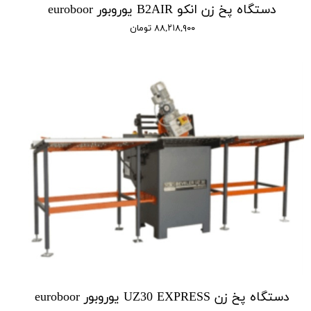
دستگاه پخ زن انکو B2AIR یوروبور euroboor
۸۸,۲۱۸,۹۰۰ تومان
دستگاه پخ زن UZ30 EXPRESS یوروبور euroboor