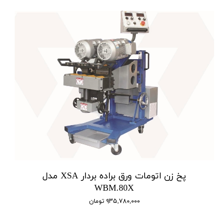
پخ زن اتومات ورق براده بردار XSA مدل
WBM.80X
۹۳۵,۷۸۰,۰۰۰ تومان