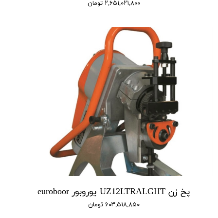
۲,۶۵۱,۰۲۱,۸۰۰ تومان
پخ زن UZ12LTRALGHT یوروبور euroboor
۶۰۳,۵۱۸,۸۵۰ تومان