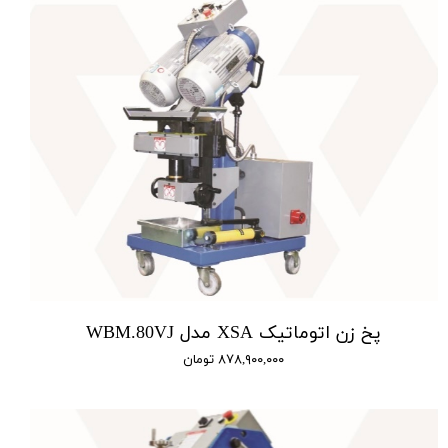
پخ زن اتوماتیک XSA مدل WBM.80VJ
۸۷۸,۹۰۰,۰۰۰ تومان