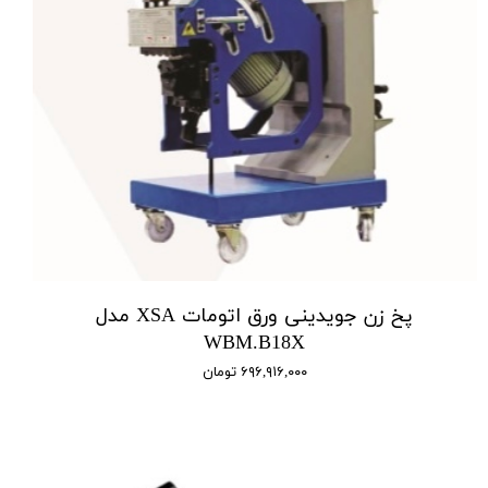
پخ زن جویدینی ورق اتومات XSA مدل
WBM.B18X
۶۹۶,۹۱۶,۰۰۰ تومان