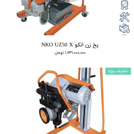
پخ زن انکو NKO UZ50 X
۱,۷۳۱,۰۰۰,۰۰۰ تومان
تخفیف ویژه