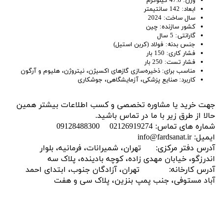
وزن: 47.6 کیلوگرم
ابعاد: 142 سانتیمتر
سال ساخت: 2024
کشور سازنده: چین
گارانتی: 5 سال
جنس بدنه: فولاد (کربن استیل)
فشار کاری: 150 بار
فشار تست: 250 بار
مناسب برای: ذخیره‌سازی گازهای اکسیژن، نیتروژن، هلیوم و آرگون
کاربرد: صنایع پزشکی، آزمایشگاهی، جوشکاری
جهت خرید یا مشاوره تخصصی و کسب اطلاعات بیشتر همین
حالا از طرق زیر با ما در تماس باشید.
شماره های تماس: 02126919274 09128488300
ایمیل: info@fardsanat.ir
آدرس دفتر مرکزی: تهران، شمیرانات، فرمانیه، بلوار
اندرزگو، خیابان مهدی زاده، کوچه بادینده، پلاک سه
آدرس کارخانه: تهران، آزادگان جنوب، ابتدای احمد
آباد مستوفی، جنب پمپ بنزین، پلاک سی و هفت