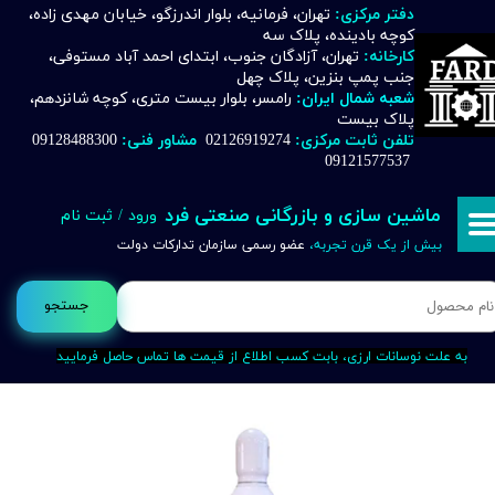
دفتر مرکزی:
تهران، فرمانیه، بلوار اندرزگو، خیابان مهدی زاده،
کوچه بادینده، پلاک سه
حساب کاربری من
کارخانه:
تهران، آزادگان جنوب، ابتدای احمد آباد مستوفی،
جنب پمپ بنزین، پلاک چهل
تغییر گذر واژه
شعبه شمال ایران:
رامسر، بلوار بیست متری، کوچه شانزدهم،
پلاک بیست
تلفن ثابت مرکزی:
02126919274
مشاور فنی:
09128488300
سفارشات
09121577537
خروج از حساب کاربری
ماشین سازی و بازرگانی صنعتی فرد
ورود
/
ثبت نام
بیش از یک قرن تجربه،
عضو رسمی سازمان تدارکات دولت
جستجو
به علت نوسانات ارزی، بابت کسب اطلاع از قیمت ها تماس حاصل فرمایید