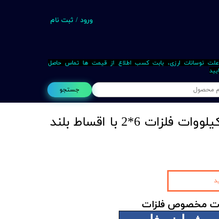
ورود
/
ثبت نام
حساب کاربری من
تغییر گذر واژه
علت نوسانات ارزی، بابت کسب اطلاع از قیمت ها تماس حاصل
یید
سفارشات
جستجو
خروج از حساب کاربری
برش لیزر فایبر 4 کیلووات فلزات 6*2 با اقساط بلند
Busin
د