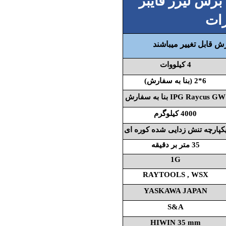
ش لیزر فایبر
ات
ش قابل تغییر میباشند
4 کیلووات
6*2 (بنا به سفارش)
IPG Raycus GW
بنا به سفارش
4000 کیلوگرم
کپارچه تنش زدایی شده کوره ای
35 متر بر دقیقه
1G
RAYTOOLS , WSX
YASKAWA JAPAN
S&A
HIWIN 35 mm