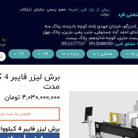
بیش از یک قرن تجربه،
عضو رسمی سازمان تدارکات
نعتی فرد
دولت
ر اندرزگو، خیابان مهدی زاده، کوچه بادینده، پلاک سه
بتدای احمد آباد مستوفی، جنب پمپ بنزین، پلاک چهل
 بیست متری، کوچه شانزدهم، پلاک بیست
به 
مشاور فنی:
09128488300 09121577537
فرما
ن ها
همکاری با ما
ارتباط با ما
AR
EN
ر
دسی عمران فرد
من نحن
About Us
اری
وراسیون فرد
التعاون التجاري
ess Cooperation
مدت
اری
اه خورشیدی فرد
۴,۰۳۰,۰۰۰,۰۰۰ تومان
اری
 صنعتی IoT فرد
شش
افزودن به سبد خری
وب
برش لیزر فایبر 4 کیلووات مخصوص فلزات
ن