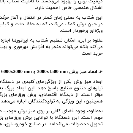
کیفیت برش را بهبود می‌بخشد. با قابلیت شتاب بالا
اشکال هندسی خاص اهمیت دارد
.
این شتاب به معنی زمان کمتر در انتقال و آغاز حرک
در حین برش کمک می‌کند، که به حفظ دقت و کیفیت
ویژه‌ای برخوردار است
.
علاوه بر این، امکان تنظیم شتاب به اپراتورها اجاز
می‌کند بلکه می‌تواند منجر به افزایش بهره‌وری و ب
خرید است
.
۴
.
ابعاد میز برش
mm
1500
x
3000
و
mm ( سایز های دیگر طبق سفارش )
2000
x
6000
ابعاد میز برش یکی از ویژگی‌های کلیدی در دستگاه
نیازهای متنوع صنایع پاسخ دهد. این ابعاد بزرگ به 
مؤثر است. از دیدگاه اقتصادی، برش ورق‌های بزرگ
همچنین، این ویژگی به تولیدکنندگان اجازه می‌دهد ت
به‌علاوه، وجود فضای کافی بر روی میز برش موجب می‌
مهم است. این دستگاه با توانایی برش ورق‌های بز
تحویل محصولات می‌انجامد. در صنایع خودروسازی، هو