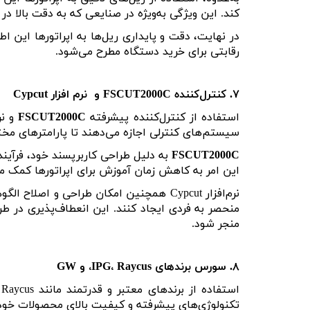
کند. این ویژگی به‌ویژه در صنایعی که به دقت بالا د
در نهایت، دقت و پایداری ریل‌ها به اپراتورها این 
رقابتی برای خرید دستگاه مطرح می‌شود
.
۷
.
کنترل‌کننده
FSCUT2000C
و نرم ‌افزار
Cypcut
استفاده از کنترل‌کننده پیشرفته
FSCUT2000C
و نر
سیستم‌های کنترلی اجازه می‌دهند تا پارامترهای مخ
FSCUT2000C
به دلیل طراحی کاربرپسند خود، فرآین
این امر به کاهش زمان آموزش برای اپراتورها کمک می
نرم‌افزار
Cypcut
همچنین امکان طراحی و اصلاح الگوها
منحصر به فردی ایجاد کنند. این انعطاف‌پذیری در ط
منجر شود
.
۸
.
سورس برندهای
IPG
Raycus
،
، و
GW
استفاده از برندهای معتبر و قدرتمند مانند
IPG
Raycus
،
تکنولوژی‌های پیشرفته و کیفیت بالای محصولات خود