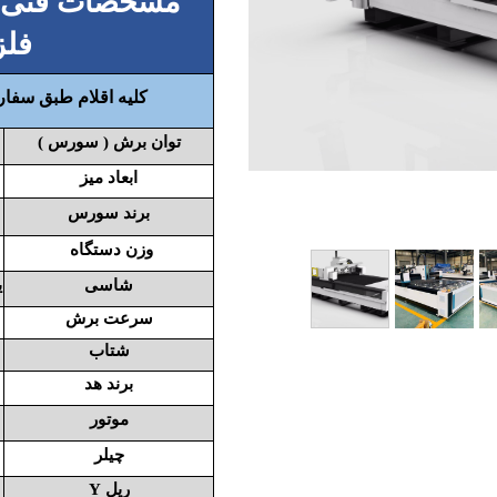
مشخصات فنی بر
اری
فلز
اهی
کلیه اقلام طبق سفار
یک
توان برش ( سورس )
ابعاد میز
برند سورس
وزن دستگاه
شاسی
ی
سرعت برش
شتاب
برند هد
موتور
چیلر
ریل Y