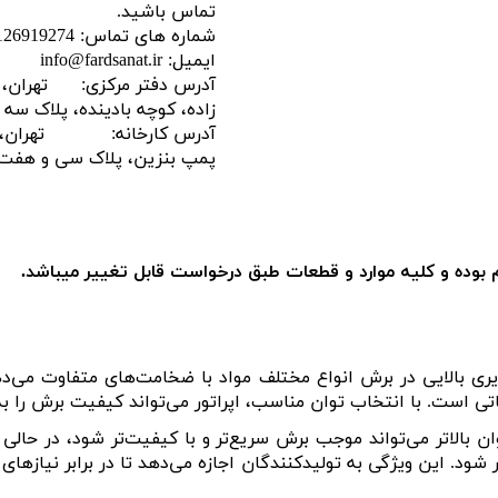
تماس باشید.
شماره های تماس: 02126919274 09128488300
ایمیل: info@fardsanat.ir
آدرس دفتر مرکزی: تهران، شمی
زاده، کوچه بادینده، پلاک سه
آدرس کارخانه: تهران، آزا
پمپ بنزین، پلاک سی و هفت
م بوده و کلیه موارد و قطعات طبق درخواست قابل تغییر میباشد.
ری بالایی در برش انواع مختلف مواد با ضخامت‌های متفاوت می‌دهد
 است. با انتخاب توان مناسب، اپراتور می‌تواند کیفیت برش را به ح
ان بالاتر می‌تواند موجب برش سریع‌تر و با کیفیت‌تر شود، در حالی ک
شود. این ویژگی به تولیدکنندگان اجازه می‌دهد تا در برابر نیازهای