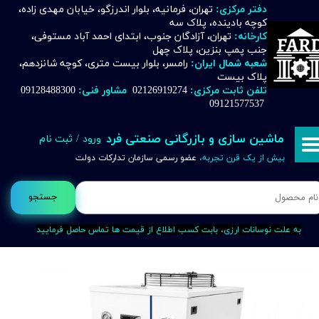
دفتر مرکزی:
تهران، فرمانیه، بلوار اندرزگو، خیابان مهدی زاده،
کوچه بادینده، پلاک سه
حساب کاربری من
کارخانه:
تهران، آزادگان جنوب، ابتدای احمد آباد مستوفی،
جنب پمپ بنزین، پلاک چهل
تغییر گذر واژه
شعبه شمال ایران:
رامسر، بلوار بیست متری، کوچه شانزدهم،
پلاک بیست
تلفن ثابت مرکزی:
02126919274
مشاور فنی:
09128488300
سفارشات
09121577537
خروج از حساب کاربری
ماشین سازی و بازرگانی صنعتی فرد
ورود
/
ثبت نام
بیش از یک قرن تجربه،
عضو رسمی سازمان تدارکات دولت
جستجو
به علت نوسانات ارزی، بابت کسب اطلاع از قیمت ها تماس حاصل فرمایید