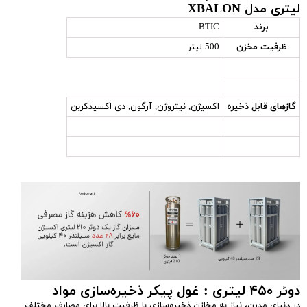
لیتری مدل XBALON
برند
BTIC
ظرفیت مخزن
500 لیتر
گازهای قابل ذخیره
اکسیژن, نیتروژن, آرگون, دی اکسیدکربن
دوئر
۴۵۰
لیتری : غول پیکر ذخیره‌سازی مواد
در دنیای مدرن، نیاز به مخازن ذخیره‌سازی با ظرفیت بالا برای مصارف مختلف