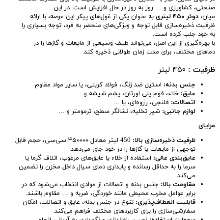
صنعتی، کشاورزی و … روز به روز در حال افزایش است. در این
میان،
دوئر
۴۵۰
لیتری
به عنوان یکی از غول‌های پیکر این عرصه، با ارائه
ظرفیت ذخیره‌سازی قابل توجه و ویژگی‌های منحصر به فرد، توجه بسیاری را
به خود جلب کرده است.
با بهره‌گیری از این اصل، می‌تواند طیف وسیعی از مایعات و گازها را در
دماهای مختلف، برای مدت زمان طولانی ذخیره کند.
ظرفیت :
۴۵۰ لیتر
جنس بدنه
:
استیل ضد زنگ، فولاد کربنی، یا سایر مواد مقاوم
عایق
:
خلاء، فوم پلی اورتان، پشم شیشه و …
اتصالات
:
فلنجی، رزوه‌ای، یا …
لوازم جانبی
:
شیر تخلیه، نشانگر سطح، ترمومتر و …
مزایای
ظرفیت ذخیره‌سازی بالا
:
450 لیتر معادل ۴۵۰۰۰۰ سی‌سی، حجم قابل
توجهی از مایعات یا گازها را در خود جای می‌دهد.
عایق‌بندی عالی
:
استفاده از خلاء یا عایق‌های مرغوب، اتلاف گرما یا
سرما را به حداقل رسانده و پایداری دمای سیال داخل مخزن را تضمین
می‌کند.
مقاومت بالا
:
جنس بدنه و اتصالات از موادی انتخاب می‌شود که در
برابر عوامل مخرب محیطی مانند خوردگی، ضربه و … مقاوم باشند.
قابلیت انعطاف‌پذیری
:
تنوع در جنس بدنه، عایق و اتصالات، امکان
سفارشی‌سازی را برای کاربردهای مختلف فراهم می‌کند.