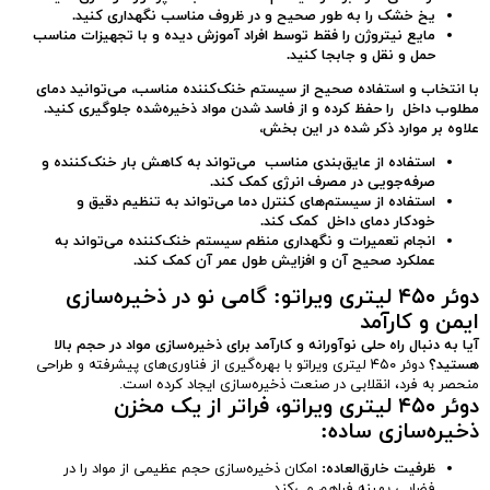
یخ خشک را به طور صحیح و در ظروف مناسب نگهداری کنید
.
مایع نیتروژن را فقط توسط افراد آموزش دیده و با تجهیزات مناسب
حمل و نقل و جابجا کنید
.
با انتخاب و استفاده صحیح از سیستم خنک‌کننده مناسب، می‌توانید دمای
مطلوب داخل را حفظ کرده و از فاسد شدن مواد ذخیره‌شده جلوگیری کنید
.
علاوه بر موارد ذکر شده در این بخش،
استفاده از عایق‌بندی مناسب می‌تواند به کاهش بار خنک‌کننده و
صرفه‌جویی در مصرف انرژی کمک کند
.
استفاده از سیستم‌های کنترل دما می‌تواند به تنظیم دقیق و
خودکار دمای داخل کمک کند
.
انجام تعمیرات و نگهداری منظم سیستم خنک‌کننده می‌تواند به
عملکرد صحیح آن و افزایش طول عمر آن کمک کند
.
دوئر ۴۵۰ لیتری ویراتو: گامی نو در ذخیره‌سازی
ایمن و کارآمد
آیا به دنبال راه حلی نوآورانه و کارآمد برای ذخیره‌سازی مواد در حجم بالا
هستید؟
دوئر ۴۵۰ لیتری ویراتو با بهره‌گیری از فناوری‌های پیشرفته و طراحی
منحصر به فرد، انقلابی در صنعت ذخیره‌سازی ایجاد کرده است.
دوئر ۴۵۰ لیتری ویراتو، فراتر از یک مخزن
ذخیره‌سازی ساده
:
ظرفیت خارق‌العاده
:
امکان ذخیره‌سازی حجم عظیمی از مواد را در
فضایی بهینه فراهم می‌کند.