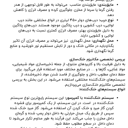
عایق‌بندی
:
عایق‌بندی مناسب می‌تواند به طور قابل توجهی از هدر
رفتن گرما یا سرما از مخزن جلوگیری کرده و مصرف انرژی را کاهش
دهد.
نوع درب
:
درب‌های دوئر ۴۵۰ لیتری در انواع مختلفی مانند درب
لولایی، درب کشویی و درب پلاگین موجود هستند. درب‌های پلاگین
به دلیل عایق‌بندی بهتر، مصرف انرژی کمتری نسبت به درب‌های
لولایی و کشویی دارند.
محل نگهداری
:
محل نگهداری نیز می‌تواند بر مصرف انرژی آن تاثیر
بگذاردباید در مکانی خنک و دور از تابش مستقیم نور خورشید و منابع
گرما نگهداری شود.
بررسی تخصصی مکانیزم خنک‌سازی
به دلیل ظرفیت بالا و کاربردهای متنوع، از جمله ذخیره‌سازی مواد شیمیایی،
مواد غذایی، گازها و … در صنایع مختلف مورد استفاده قرار می‌گیرد. برای
حفظ دمای مطلوب داخل و جلوگیری از فاسد شدن مواد ذخیره‌شده، از
سیستم‌های خنک‌کننده مختلفی استفاده می‌شود. در این بخش به بررسی
تخصصی مکانیزم خنک‌سازی می‌پردازیم.
انواع سیستم‌های خنک‌کننده
:
سیستم خنک‌کننده با کمپرسور
:
این سیستم رایج‌ترین نوع سیستم
خنک‌کننده در است. در این سیستم، از یک کمپرسور برای فشرده
کردن گاز مبرد و خنک کردن آن استفاده می‌شود. گاز مبرد خنک شده
سپس از طریق یک مبدل حرارتی به داخل دوئر پمپ شده و گرمای
داخل مخزن را جذب می‌کند. این فرآیند به طور مداوم تکرار می‌شود تا
دمای داخل در سطح مطلوب حفظ شود.