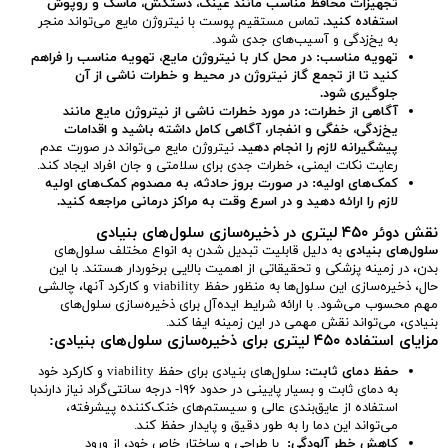
تجهیزات محافظ مناسب مانند عینک، دستکش، ماسک و روپوش
استفاده کنید
.
تماس مستقیم پوست با نیتروژن مایع می‌تواند منجر
به یخ‌زدگی و آسیب‌های جدی شود.
تهویه مناسب
:
در محل کار با نیتروژن مایع، تهویه مناسب را فراهم
کنید تا از تجمع گاز نیتروژن در محیط و خطرات ناشی از آن
جلوگیری شود
.
آگاهی از خطرات
:
در مورد خطرات ناشی از نیتروژن مایع مانند
یخ‌زدگی، خفگی و انفجار، آگاهی کامل داشته باشید و اقدامات
پیشگیرانه لازم را انجام دهید
.
نیتروژن مایع می‌تواند در صورت عدم
رعایت نکات ایمنی، خطرات جدی برای سلامتی و جان افراد ایجاد کند.
کمک‌های اولیه
:
در صورت بروز حادثه، به مصدوم کمک‌های اولیه
لازم را ارائه دهید و در اسرع وقت به مراکز درمانی مراجعه کنید
.
نقش دوئر ۴۵۰ لیتری در ذخیره‌سازی سلول‌های بنیادی
سلول‌های بنیادی
به دلیل قابلیت تبدیل شدن به انواع مختلف سلول‌های
بدن، در زمینه پزشکی و تحقیقاتی از اهمیت بالایی برخوردار هستند. با این
حال، ذخیره‌سازی این سلول‌ها به منظور حفظ viability و کارکرد آنها، چالشی
مهم محسوب می‌شود. با ارائه شرایط ایده‌آل برای ذخیره‌سازی سلول‌های
بنیادی، می‌تواند نقش مهمی در این زمینه ایفا کند.
مزایای استفاده ۴۵۰ لیتری برای ذخیره‌سازی سلول‌های بنیادی
:
حفظ دمای ثابت
:
سلول‌های بنیادی برای حفظ viability و کارکرد خود
به دمای ثابت و بسیار پایینی در حدود ۱۹۶- درجه سانتی‌گراد نیاز دارندبا
استفاده از عایق‌بندی عالی و سیستم‌های خنک‌کننده پیشرفته،
می‌تواند این دما را به طور دقیق و پایدار حفظ کند.
کاهش خطر آلودگی
:
با طراحی و ساختار خاص خود، از ورود