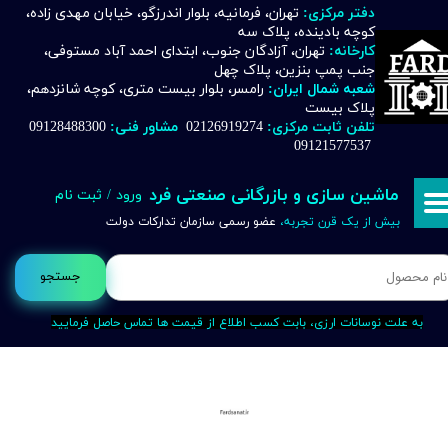
دفتر مرکزی:
تهران، فرمانیه، بلوار اندرزگو، خیابان مهدی زاده،
کوچه بادینده، پلاک سه
حساب کاربری من
کارخانه:
تهران، آزادگان جنوب، ابتدای احمد آباد مستوفی،
جنب پمپ بنزین، پلاک چهل
تغییر گذر واژه
شعبه شمال ایران:
رامسر، بلوار بیست متری، کوچه شانزدهم،
پلاک بیست
تلفن ثابت مرکزی:
02126919274
مشاور فنی:
09128488300
سفارشات
09121577537
خروج از حساب کاربری
ماشین سازی و بازرگانی صنعتی فرد
ورود
/
ثبت نام
بیش از یک قرن تجربه،
عضو رسمی سازمان تدارکات دولت
جستجو
به علت نوسانات ارزی، بابت کسب اطلاع از قیمت ها تماس حاصل فرمایید