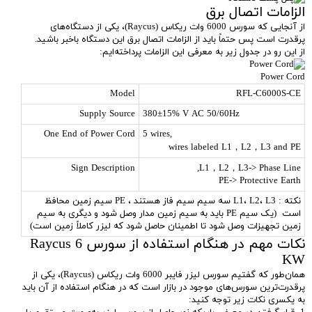
الزامات اتصال برق
از آنجایی که سورس 6000 وات ریکاس (Raycus)، یکی از دستگاه‌های
پرقدرت است پس حتماً باید از الزامات اتصال برق این دستگاه باخبر باشید.
از این رو در جدول زیر به معرفی این الزامات پرداخته‌ایم:
Power Cord
Model
RFL-C6000S-CE
Supply Source
380±15% V AC 50/60Hz
One End of Power Cord
5 wires,
wires labeled L1，L2，L3 and PE
Sign Description
L1，L2，L3-> Phase Line,
PE-> Protective Earth
نکته : L1، L2، L3 سه سیم سیم فاز هستند ، PE سیم زمین محافظ
است (یک سیم PE باید به سیم زمین مدار وصل شود و دیگری به سیم
زمین تجهیزات وصل شود تا اطمینان حاصل شود که لیزر کاملاً زمین است)
نکات مهم در هنگام استفاده از سورس Raycus 6
KW
همان‌طور که گفتیم سورس لیزر فایبر 6000 وات ریکاس (Raycus)، یکی از
پرقدرت‌ترین سورس‌های موجود در بازار است که در هنگام استفاده از آن باید
به یکسری نکات زیر توجه کنید: