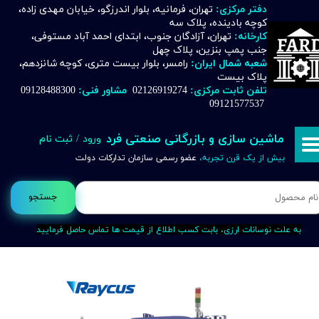
دفتر مرکزی:
تهران، فرمانیه، بلوار اندرزگو، خیابان مهدی زاده،
کوچه بادینده، پلاک سه
حساب کاربری من
کارخانه:
تهران، آزادگان جنوب، ابتدای احمد آباد مستوفی،
جنب پمپ بنزین، پلاک چهل
تغییر گذر واژه
شعبه شمال ایران:
رامسر، بلوار بیست متری، کوچه شانزدهم،
پلاک بیست
تلفن ثابت مرکزی:
02126919274
مشاور فنی:
09128488300
سفارشات
09121577537
خروج از حساب کاربری
ماشین سازی و بازرگانی صنعتی فرد
ورود
/
ثبت نام
بیش از یک قرن تجربه،
عضو رسمی سازمان تدارکات دولت
جستجو
به علت نوسانات ارزی، بابت کسب اطلاع از قیمت ها تماس حاصل فرمایید