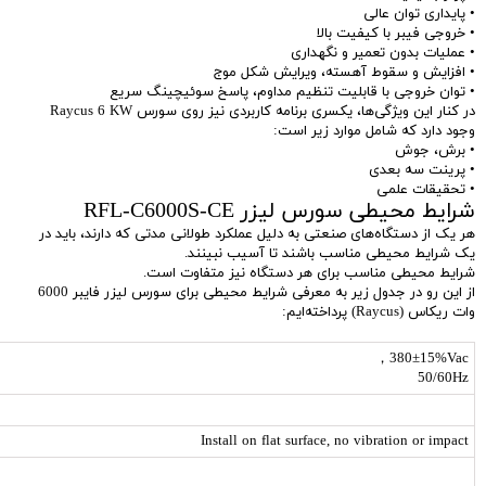
• پایداری توان عالی
• خروجی فیبر با کیفیت بالا
• عملیات بدون تعمیر و نگهداری
• افزایش و سقوط آهسته، ویرایش شکل موج
• توان خروجی با قابلیت تنظیم مداوم، پاسخ سوئیچینگ سریع
در کنار این ویژگی‌ها، یکسری برنامه کاربردی نیز روی سورس Raycus 6 KW
وجود دارد که شامل موارد زیر است:
• برش، جوش
• پرینت سه بعدی
• تحقیقات علمی
شرایط محیطی سورس لیزر RFL-C6000S-CE
هر یک از دستگاه‌های صنعتی به دلیل عملکرد طولانی مدتی که دارند، باید در
یک شرایط محیطی مناسب باشند تا آسیب نبینند.
شرایط محیطی مناسب برای هر دستگاه نیز متفاوت است.
از این رو در جدول زیر به معرفی شرایط محیطی برای سورس لیزر فایبر 6000
وات ریکاس (Raycus) پرداخته‌ایم:
380±15%Vac，
50/60Hz
Install on flat surface, no vibration or impact