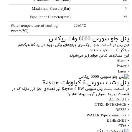
Minimum Flow(L/min)
60
Maximum Pressure(Bar)
7
Pipe Inner Diameter(mm)
25
Water temperature of cooling
22±1℃
system(℃)
پنل جلو سورس 6000 وات ریکاس
این پنل در قسمت جلو از یکسری چراغ‌های رنگی بهره می‌برد که هرکدام
بیانگر یک عملکرد هستند.
این عملکرد‌ها شامل موارد زیر می‌شوند:
• Alarm
• Power
• Laser
پنل پشت سورس 6 کیلووات Raycus
در قسمت پشت پنل سورس Raycus 6 KW نیز تعدادی اجزا قرار دارند که در
قسمت زیر به معرفی آن‌ها پرداخته‌ایم:
• AC INPUT
• CTRL-INTERFACE
• RS232
• WATER Pipe connectors
• ETHERNET
• CDA