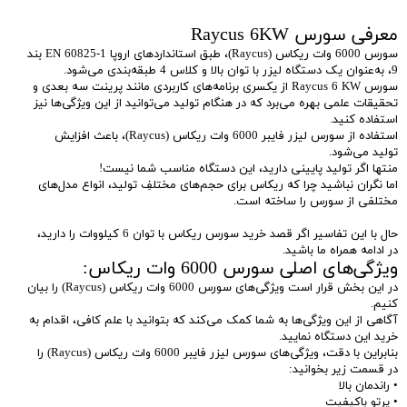
معرفی سورس Raycus 6KW
سورس 6000 وات ریکاس (Raycus)، طبق استانداردهای اروپا EN 60825-1 بند
9، به‌عنوان یک دستگاه لیزر با توان بالا و کلاس 4 طبقه‌بندی می‌شود.
سورس Raycus 6 KW از یکسری برنامه‌های کاربردی مانند پرینت سه بعدی و
تحقیقات علمی بهره می‌برد که در هنگام تولید می‌توانید از این ویژگی‌ها نیز
استفاده کنید.
استفاده از سورس لیزر فایبر 6000 وات ریکاس (Raycus)، باعث افزایش
تولید می‌شود.
منتها اگر تولید پایینی دارید، این دستگاه مناسب شما نیست!
اما نگران نباشید چرا که ریکاس برای حجم‌های مختلفِ تولید، انواع مدل‌های
مختلفی از سورس را ساخته است.
حال با این تفاسیر اگر قصد خرید سورس ریکاس با توان 6 کیلووات را دارید،
در ادامه همراه ما باشید.
ویژگی‌های اصلی سورس 6000 وات ریکاس:
در این بخش قرار است ویژگی‌های سورس 6000 وات ریکاس (Raycus) را بیان
کنیم.
آگاهی از این ویژگی‌ها به شما کمک می‌کند که بتوانید با علم کافی، اقدام به
خرید این دستگاه نمایید.
بنابراین با دقت، ویژگی‌های سورس لیزر فایبر 6000 وات ریکاس (Raycus) را
در قسمت زیر بخوانید:
• راندمان بالا
• پرتو باکیفیت