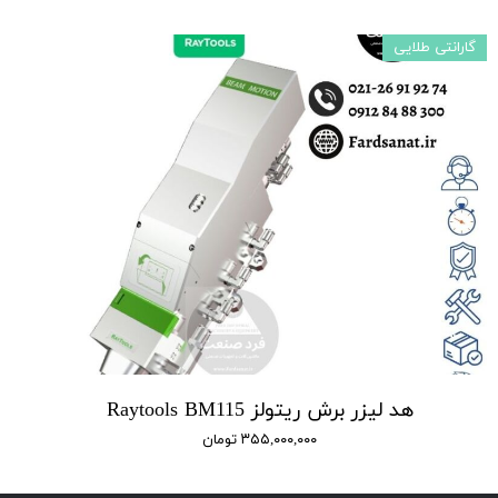
گارانتی طلایی
هد لیزر برش ریتولز Raytools BM115
۳۵۵,۰۰۰,۰۰۰ تومان