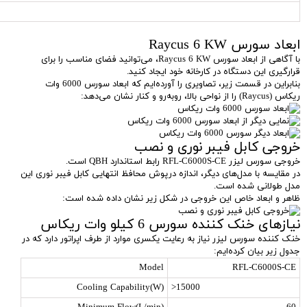
ابعاد سورس Raycus 6 KW
با آگاهی از ابعاد سورس Raycus 6 KW، می‌توانید فضای مناسب را برای
قرارگیری این دستگاه در کارخانه خود ایجاد کنید.
بنابراین در قسمت زیر، تصاویری را آورده‌ایم که ابعاد سورس 6000 وات
ریکاس (Raycus) را از نواحی بالا، روبه‌رو و کنار نشان می‌دهد:
خروجی کابل فیبر نوری و نصب
خروجی سورس لیزر RFL-C6000S-CE رابط استاندارد QBH است.
در مقایسه با مدل‌های دیگر، اندازه درپوش محافظ انتهایی کابل فیبر نوری این
مدل طولانی شده است.
ظاهر و ابعاد خاص این خروجی در شکل زیر نشان داده شده است:
نیازهای خنک کننده سورس 6 کیلو وات ریکاس
خنک کننده سورس لیزر نیاز به رعایت یکسری موارد از طرف اپراتور دارد که در
جدول زیر بیان کرده‌ایم:
Model
RFL-C6000S-CE
Cooling Capability(W)
>15000