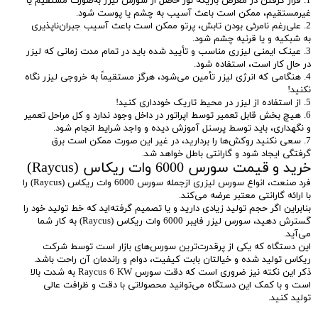
1. قرار گرفتن در معرض باریکه نور حاصل از سورس لیزر به‌صورت مستقیم یا
غیرمستقیم، ممکن است باعث آسیب به چشم یا پوست شود.
2. علی‌رغم نامرئی بودن تابش، پرتو ممکن است باعث آسیب جبران‌ناپذیری
به شبکیه و یا قرنیه چشم شود.
3. عینک ایمنی لیزری مناسب و تأیید شده باید در تمام مدت زمانی که لیزر
در حال کار است، استفاده شود.
4. هنگامی که انرژی لیزر تأمین می‌شود، هرگز مستقیماً به خروجی لیزر نگاه
نکنید!
5. از استفاده از لیزر در محیط تاریک خودداری کنید!
6. هیچ بخش قابل تعمیر توسط اپراتور در داخل وجود ندارد و کل مراحل تعمیر
و نگهداری، باید توسط پرسنل آموزش دیده و واجد شرایط انجام شود.
7. سعی نکنید روکش‌ها را بردارید، در غیر این صورت ممکن است برق
گرفتگی ایجاد شود و گارانتی باطل خواهد شد.
خرید و قیمت سورس 6000 وات ریکاس (Raycus)
فرد صنعت، انواع سورس لیزری ازجمله سورس 6000 وات ریکاس (Raycus) را
با ارائه گارانتی معتبر عرضه می‌کند.
بنابراین اگر حجم تولید زیادی دارید و یا تصمیم گرفته‌اید که خط تولید خود را
گسترش دهید، سورس لیزر فایبر 6000 وات ریکاس (Raycus) به کار شما
می‌آید.
این دستگاه که یکی از پرقدرت‌ترین سورس‌های بازار است توسط شرکت
ریکاس تولید شده و خیالتان بابت کیفیت، دوام و راندمان آن راحت باشد.
ذکر این نکته نیز ضروری است که دقت سورس Raycus 6 KW به شدت بالا
است و با کمک این دستگاه می‌توانید محصولاتی با دقت و ظرافت عالی
تولید کنید.