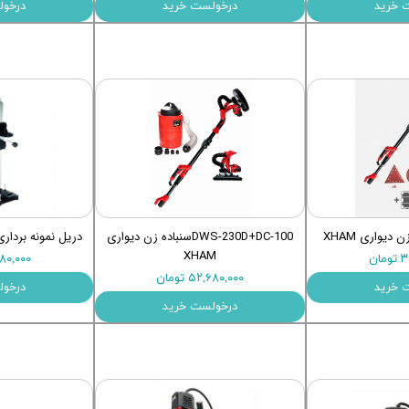
 خرید
درخولست خرید
درخول
DWS-230D+DC-100سنباده زن دیواری
دریل نمونه برداری مهن
XHAM
ان
۱۱,۴۸۰,۰۰۰
۵۲,۶۸۰,۰۰۰ تومان
 خرید
درخول
درخولست خرید