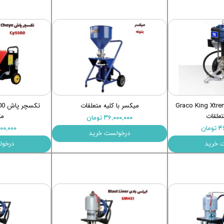
 Graco King Xtreme X70
میکسر با کلیه متعلقات
تعلقات
مت
۳۶,۰۰۰,۰۰۰ تومان
ان
۴۰,۰۰۰,۰۰۰
درخولست خرید
 خرید
درخول