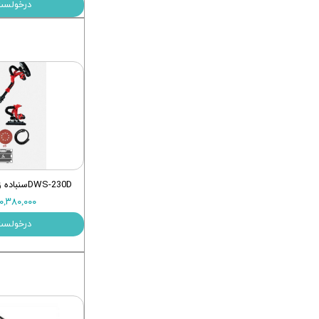
درخولست
DWS-230Dسنباده زن دیواری XHAM
۳۰,۳۸۰,۰۰۰ توم
درخولست