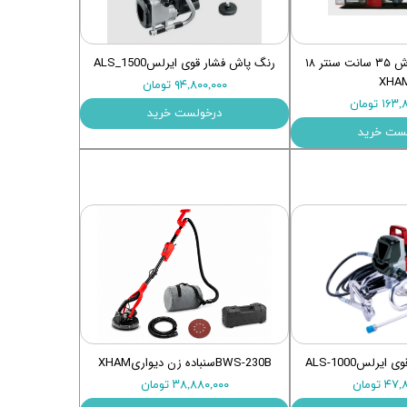
دستگاه مینی تراش ۳۵ سانت سنتر ۱۸
رنگ پاش فشار قوی ایرلسALS_1500
XHA
۹۴,۸۰۰,۰۰۰ تومان
۱ تومان
درخولست خرید
ست خرید
رلسALS-1000
BWS-230Bسنباده زن دیواریXHAM
 تومان
۳۸,۸۸۰,۰۰۰ تومان