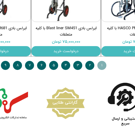
ایرلس بادی HASCO PRO681 با کلیه
ایرلس بادی Blast liner SM451 با کلیه
قات
متعلقات
مت
ان
۷۵,۰۰۰,۰۰۰ تومان
۷۵,۰۰۰,۰۰۰
 خرید
درخولست خرید
درخول
۹
۸
۷
۶
۵
۴
۳
۲
۱
​گارانتی طلایی
یبانی و ارسال
سریع