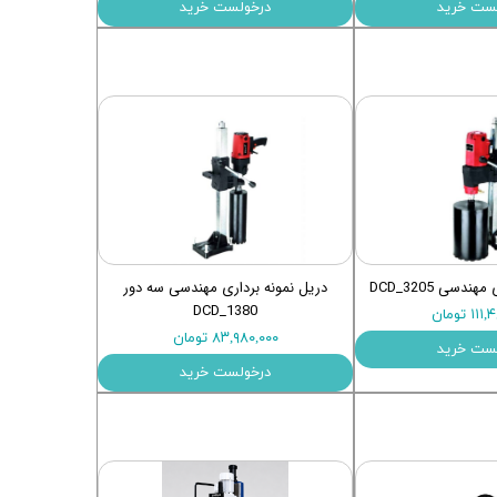
ست خرید
درخولست خرید
دسی DCD_3205
دریل نمونه برداری مهندسی سه دور
DCD_1380
۱ تومان
۸۳,۹۸۰,۰۰۰ تومان
ست خرید
درخولست خرید