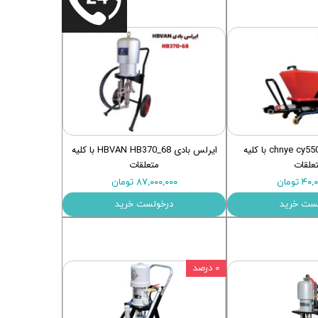
تکسچر پاش chnye cy5500 با کلیه
ایرلس بادی HBVAN HB370_68 با کلیه
علقات
متعلقات
 تومان
۸۷,۰۰۰,۰۰۰ تومان
ست خرید
درخولست خرید
۰ درصد