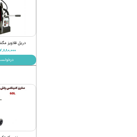
دریل قلاویز مگنتی 030T
۱۱۷,۸۸۰,۰۰۰ توم
درخولست