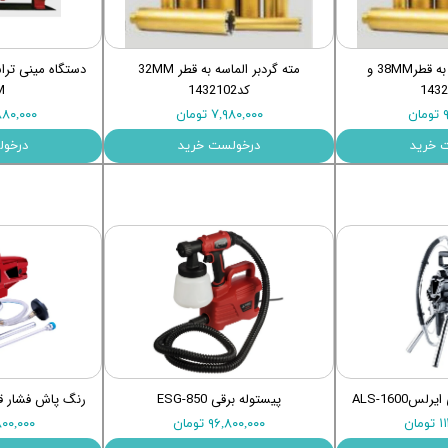
اری
اهی
مته گردبر الماسه به قطر38MM و
مته گردبر الماسه به قطر 32MM
کد1432102
M
یک
ن
۷,۹۸۰,۰۰۰ تومان
۶۳,۸۸۰,۰۰۰
 خرید
درخولست خرید
درخول
ALS-1600
پیستوله برقی ESG-850
رنگ پاش فشار قوی ای
ان
۹۶,۸۰۰,۰۰۰ تومان
۴۷,۸۰۰,۰۰۰