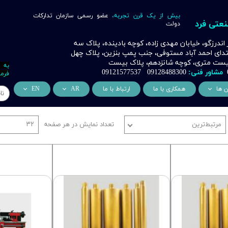
بیش از یک قرن تجربه،
عضو رسمی سازمان تدارکات
نعتی فرد
دولت
ر اندرزگو، خیابان مهدی زاده، کوچه بادینده، پلاک سه
بتدای احمد آباد مستوفی، جنب پمپ بنزین، پلاک چهل
 بیست متری، کوچه شانزدهم، پلاک بیست
به 
مشاور فنی:
09128488300 09121577537
فرما
ن ها
همکاری با ما
ارتباط با ما
AR
EN
ر
دسی عمران فرد
من نحن
About Us
مرتبط‌ترین
تعداد نمایش در هر صفحه
۳۲
اری
وراسیون فرد
التعاون التجاري
ess Cooperation
اری
اه خورشیدی فرد
اری
 صنعتی IoT فرد
شش
وب
ن