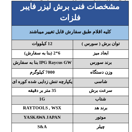
مشخصات فنی برش لیزر فایبر
فلزات
کلیه اقلام طبق سفارش قابل تغییر میباشند
توان برش ( سورس )
12 کیلووات
ابعاد میز
6*2 (بنا به سفارش)
برند سورس
IPG Raycus GW
بنا به سفارش
وزن دستگاه
7000 کیلوگرم
شاسی
یکپارچه تنش زدایی شده کوره ای
سرعت برش
35 متر بر دقیقه
شتاب
1G
برند هد
RAYTOOLS , WSX
موتور
YASKAWA JAPAN
چیلر
S&A