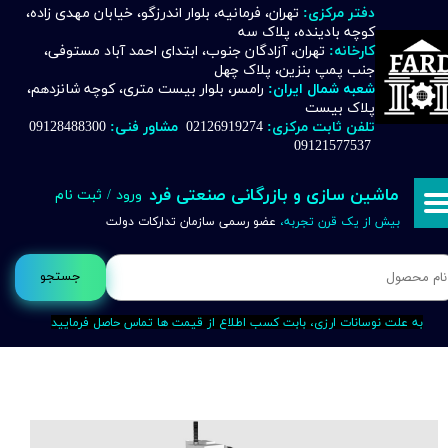
دفتر مرکزی:
تهران، فرمانیه، بلوار اندرزگو، خیابان مهدی زاده،
کوچه بادینده، پلاک سه
حساب کاربری من
کارخانه:
تهران، آزادگان جنوب، ابتدای احمد آباد مستوفی،
جنب پمپ بنزین، پلاک چهل
تغییر گذر واژه
شعبه شمال ایران:
رامسر، بلوار بیست متری، کوچه شانزدهم،
پلاک بیست
تلفن ثابت مرکزی:
02126919274
مشاور فنی:
09128488300
سفارشات
09121577537
خروج از حساب کاربری
ماشین سازی و بازرگانی صنعتی فرد
ورود
/
ثبت نام
بیش از یک قرن تجربه،
عضو رسمی سازمان تدارکات دولت
جستجو
به علت نوسانات ارزی، بابت کسب اطلاع از قیمت ها تماس حاصل فرمایید