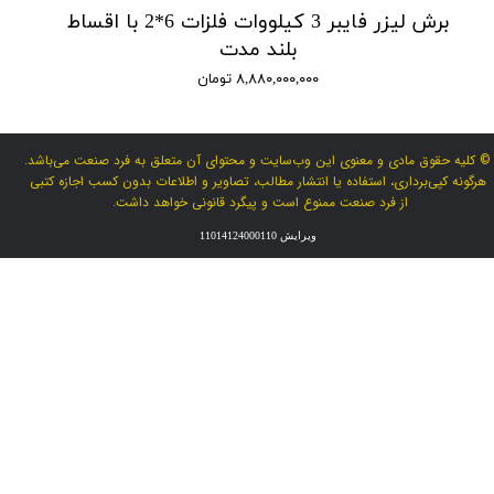
برش لیزر فایبر 3 کیلووات فلزات 6*2 با اقساط
بلند مدت
۸,۸۸۰,۰۰۰,۰۰۰ تومان
© کلیه حقوق مادی و معنوی این وب‌سایت و محتوای آن متعلق به فرد صنعت می‌باشد.
هرگونه کپی‌برداری، استفاده یا انتشار مطالب، تصاویر و اطلاعات بدون کسب اجازه کتبی
از فرد صنعت ممنوع است و پیگرد قانونی خواهد داشت.
ویرایش 11014124000110