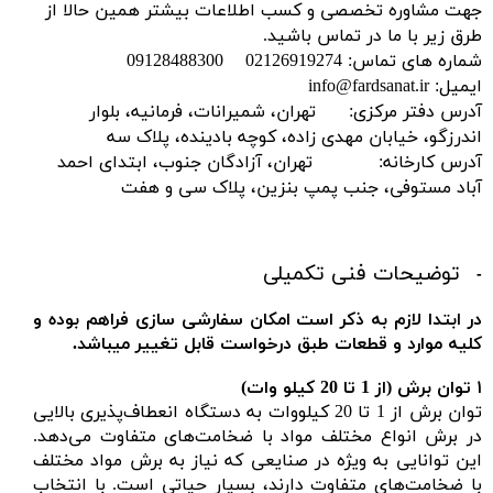
جهت مشاوره تخصصی و کسب اطلاعات بیشتر همین حالا از
طرق زیر با ما در تماس باشید.
شماره های تماس: 02126919274 09128488300
ایمیل: info@fardsanat.ir
آدرس دفتر مرکزی: تهران، شمیرانات، فرمانیه، بلوار
اندرزگو، خیابان مهدی زاده، کوچه بادینده، پلاک سه
آدرس کارخانه: تهران، آزادگان جنوب، ابتدای احمد
آباد مستوفی، جنب پمپ بنزین، پلاک سی و هفت
توضیحات فنی تکمیلی
در ابتدا لازم به ذکر است امکان سفارشی سازی فراهم بوده و
کلیه موارد و قطعات طبق درخواست قابل تغییر میباشد.
۱
توان برش (
از 1 تا 20 کیلو وات)
توان برش از 1 تا 20 کیلووات به دستگاه انعطاف‌پذیری بالایی
در برش انواع مختلف مواد با ضخامت‌های متفاوت می‌دهد.
این توانایی به ویژه در صنایعی که نیاز به برش مواد مختلف
با ضخامت‌های متفاوت دارند، بسیار حیاتی است. با انتخاب