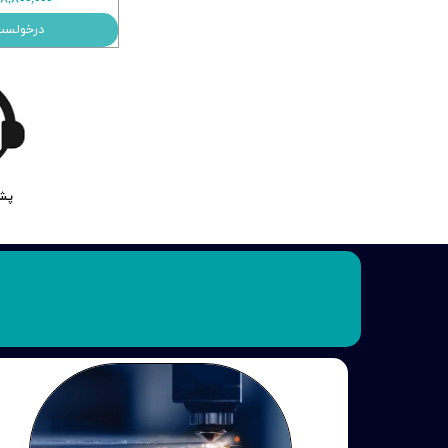
درخولست
پشت