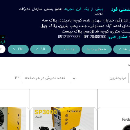
نعتی فرد
بیش از یک قرن تجربه،
عضو رسمی سازمان تدارکات
دولت
ر اندرزگو، خیابان مهدی زاده، کوچه بادینده، پلاک سه
بتدای احمد آباد مستوفی، جنب پمپ بنزین، پلاک چهل
 بیست متری، کوچه شانزدهم، پلاک بیست
مشاور فنی:
09128488300 09121577537
به 
فرما
ن ها
همکاری با ما
ارتباط با ما
AR
EN
ر
دسی عمران فرد
من نحن
About Us
ک
اری
وراسیون فرد
التعاون التجاري
ess Cooperation
مرتبط‌ترین
تعداد نمایش در هر صفحه
۳۲
اری
اه خورشیدی فرد
اری
 صنعتی IoT فرد
شش
وب
ن