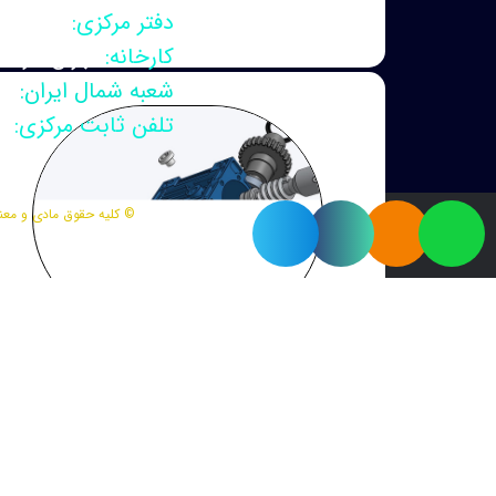
دفتر مرکزی:
تهران، ف
کارخانه:
تهران، آزاد
شعبه شمال ایران:
را
تلفن ثابت مرکزی:
02126919274
© کلیه حقوق مادی و معنو
طراحی و تولید