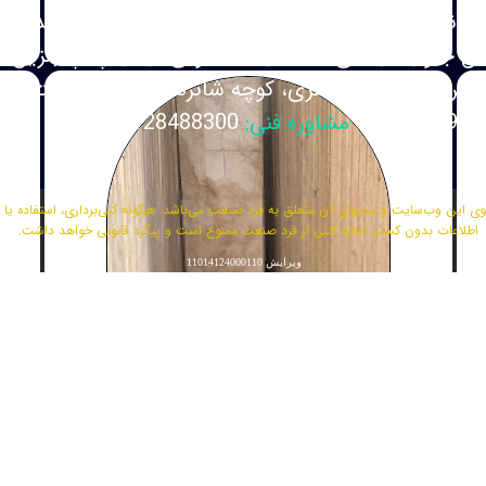
رمانیه، بلوار اندرزگو، خیابان مهدی زاده، کوچه بادینده، 
گان جنوب، ابتدای احمد آباد مستوفی، جنب پمپ بنزین،
مسر، بلوار بیست متری، کوچه شانزدهم، پلاک بیست
مشاوره فنی:
09128488300
ی این وب‌سایت و محتوای آن متعلق به فرد صنعت می‌باشد. هرگونه کپی‌برداری، استفاده یا ا
اطلاعات بدون کسب اجازه کتبی از فرد صنعت ممنوع است و پیگرد قانونی خواهد داشت.
ویرایش 11014124000110