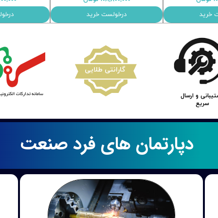
 خرید
درخولست خرید
درخول
​گارانتی طلایی
یبانی و ارسال
سریع
دپارتمان های فرد صنعت