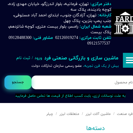
دفتر مرکزی:
تهران، فرمانیه، بلوار اندرزگو، خیابان مهدی زاده،
کوچه بادینده، پلاک سه
حساب کاربری من
کارخانه:
تهران، آزادگان جنوب، ابتدای احمد آباد مستوفی،
جنب پمپ بنزین، پلاک چهل
تغییر گذر واژه
شعبه شمال ایران:
رامسر، بلوار بیست متری، کوچه شانزدهم،
پلاک بیست
تلفن ثابت مرکزی:
02126919274
مشاور فنی:
09128488300
سفارشات
09121577537
خروج از حساب کاربری
ماشین سازی و بازرگانی صنعتی فرد
ورود
/
ثبت نام
بیش از یک قرن تجربه،
عضو رسمی سازمان تدارکات دولت
جستجو
به علت نوسانات ارزی، بابت کسب اطلاع از قیمت ها تماس حاصل فرمایید
فرد صنعت
ماشین آلات لیزر
متعلقات لیزر
چیلر
دسته‌ها