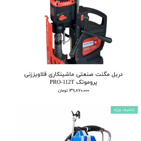
دریل مگنت صنعتی ماشینکاری قلاویززنی
پروموتک PRO-112T
۱۳۹,۸۷۰,۰۰۰ تومان
تخفیف ویژه