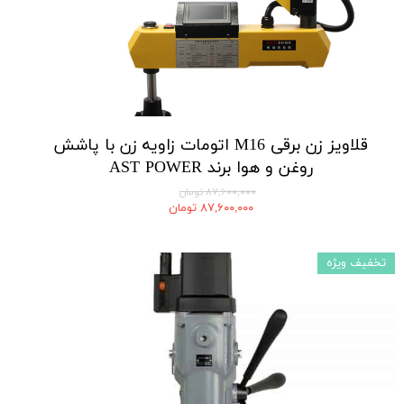
قلاویز زن برقی M16 اتومات زاویه زن با پاشش
روغن و هوا برند AST POWER
۸۷,۶۰۰,۰۰۰ تومان
۸۷,۶۰۰,۰۰۰ تومان
تخفیف ویژه