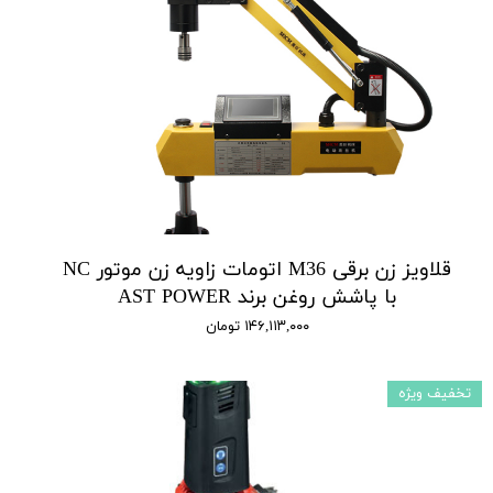
قلاویز زن برقی M36 اتومات زاویه زن موتور NC
با پاشش روغن برند AST POWER
۱۴۶,۱۱۳,۰۰۰ تومان
تخفیف ویژه