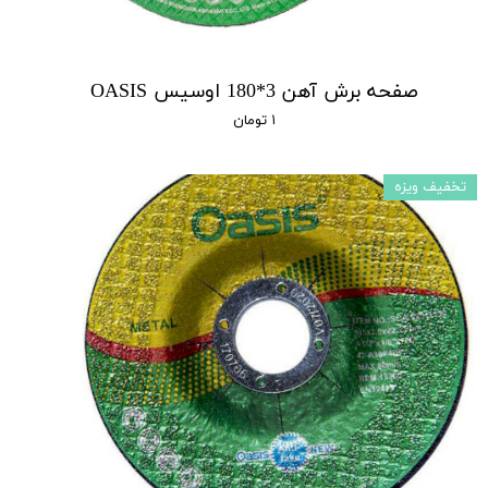
صفحه برش آهن 3*180 اوسیس OASIS
۱ تومان
تخفیف ویزه