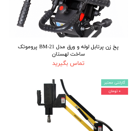
پخ زن پرتابل لوله و ورق مدل BM-21 پروموتک
ساخت لهستان
تماس بگیرید
گارانتی معتبر
۰ تومان