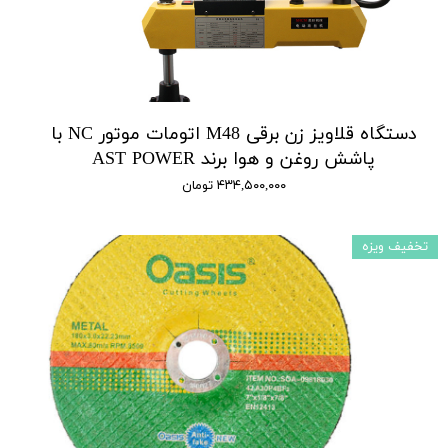
دستگاه قلاویز زن برقی M48 اتومات موتور NC با
پاشش روغن و هوا برند AST POWER
۴۳۴,۵۰۰,۰۰۰ تومان
تخفیف ویزه