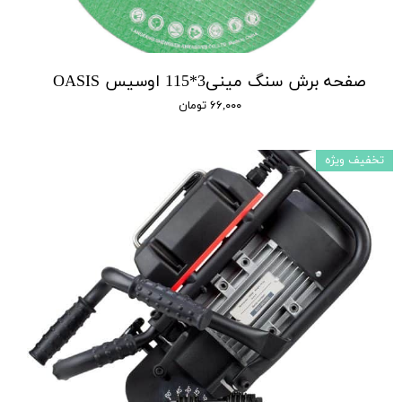
صفحه برش سنگ مینی3*115 اوسیس OASIS
۶۶,۰۰۰ تومان
تخفیف ویژه