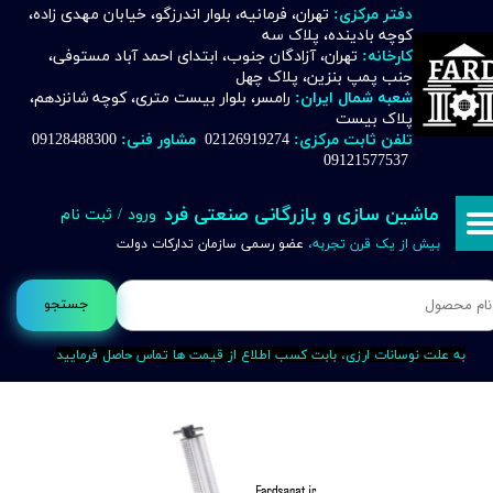
دفتر مرکزی:
تهران، فرمانیه، بلوار اندرزگو، خیابان مهدی زاده،
کوچه بادینده، پلاک سه
حساب کاربری من
کارخانه:
تهران، آزادگان جنوب، ابتدای احمد آباد مستوفی،
جنب پمپ بنزین، پلاک چهل
تغییر گذر واژه
شعبه شمال ایران:
رامسر، بلوار بیست متری، کوچه شانزدهم،
پلاک بیست
تلفن ثابت مرکزی:
02126919274
مشاور فنی:
09128488300
سفارشات
09121577537
خروج از حساب کاربری
ماشین سازی و بازرگانی صنعتی فرد
ورود
/
ثبت نام
بیش از یک قرن تجربه،
عضو رسمی سازمان تدارکات دولت
جستجو
به علت نوسانات ارزی، بابت کسب اطلاع از قیمت ها تماس حاصل فرمایید