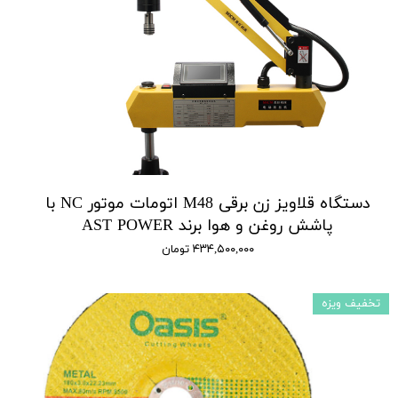
دستگاه قلاویز زن برقی M48 اتومات موتور NC با
پاشش روغن و هوا برند AST POWER
۴۳۴,۵۰۰,۰۰۰ تومان
تخفیف ویزه