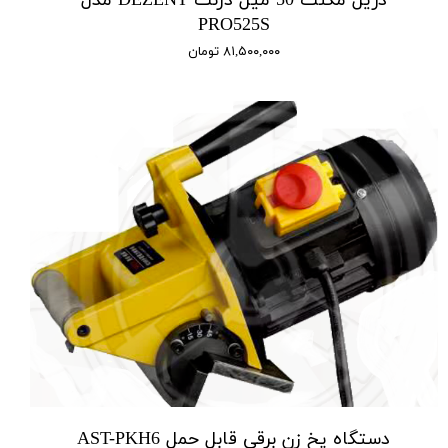
دریل مگنت 50 میل دزنت DEZENT مدل
PRO525S
۸۱,۵۰۰,۰۰۰ تومان
دستگاه پخ زن برقی قابل حمل AST-PKH6