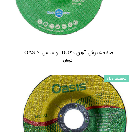
صفحه برش آهن 3*180 اوسیس OASIS
۱ تومان
تخفیف ویزه