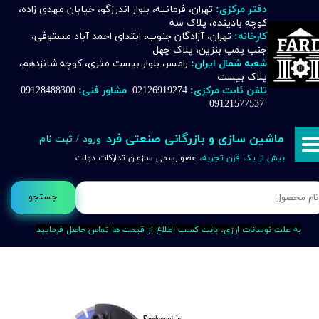
دفتر مرکزی:
تهران، فرمانیه، بلوار اندرزگو، خیابان مهدی زاده،
کوچه بادینده، پلاک سه
حساب کاربری من
کارخانه:
تهران، آزادگان جنوب، ابتدای احمد آباد مستوفی،
جنب پمپ بنزین، پلاک چهل
تغییر گذر واژه
شعبه شمال ایران:
رامسر، بلوار بیست متری، کوچه شانزدهم،
پلاک بیست
تلفن ثابت مرکزی:
02126919274
مشاور فنی:
09128488300
سفارشات
09121577537
خروج از حساب کاربری
ماشین سازی و بازرگانی صنعتی فرد
ورود
/
ثبت نام
بیش از یک قرن تجربه،
عضو رسمی سازمان تدارکات دولت
جستجو
به علت نوسانات ارزی، بابت کسب اطلاع از قیمت ها تماس حاصل فرمایید