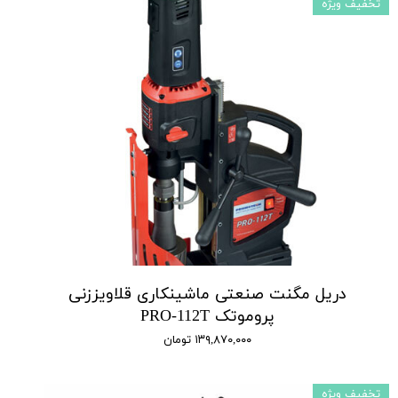
تخفیف ویژه
دریل مگنت صنعتی ماشینکاری قلاویززنی
پروموتک PRO-112T
۱۳۹,۸۷۰,۰۰۰ تومان
تخفیف ویژه