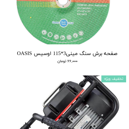
صفحه برش سنگ مینی3*115 اوسیس OASIS
۶۶,۰۰۰ تومان
تخفیف ویژه