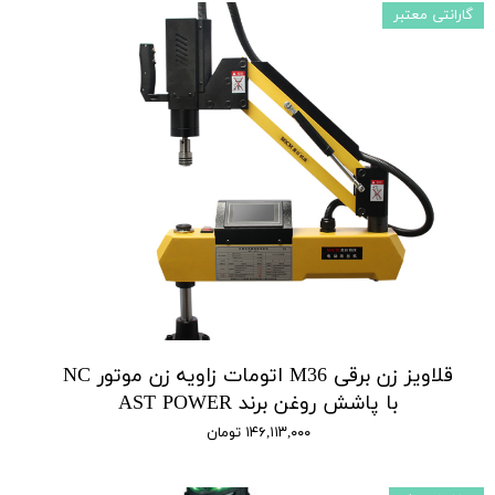
گارانتی معتبر
قلاویز زن برقی M36 اتومات زاویه زن موتور NC
با پاشش روغن برند AST POWER
۱۴۶,۱۱۳,۰۰۰ تومان