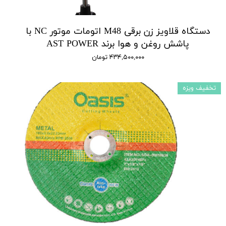
دستگاه قلاویز زن برقی M48 اتومات موتور NC با
پاشش روغن و هوا برند AST POWER
۴۳۴,۵۰۰,۰۰۰ تومان
تخفیف ویزه