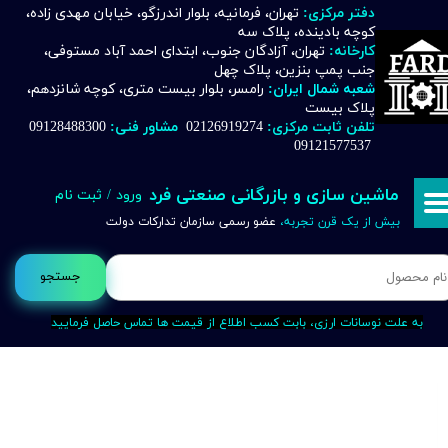
دفتر مرکزی:
تهران، فرمانیه، بلوار اندرزگو، خیابان مهدی زاده،
کوچه بادینده، پلاک سه
حساب کاربری من
کارخانه:
تهران، آزادگان جنوب، ابتدای احمد آباد مستوفی،
جنب پمپ بنزین، پلاک چهل
تغییر گذر واژه
شعبه شمال ایران:
رامسر، بلوار بیست متری، کوچه شانزدهم،
پلاک بیست
تلفن ثابت مرکزی:
02126919274
مشاور فنی:
09128488300
سفارشات
09121577537
خروج از حساب کاربری
ماشین سازی و بازرگانی صنعتی فرد
ورود
/
ثبت نام
بیش از یک قرن تجربه،
عضو رسمی سازمان تدارکات دولت
جستجو
به علت نوسانات ارزی، بابت کسب اطلاع از قیمت ها تماس حاصل فرمایید