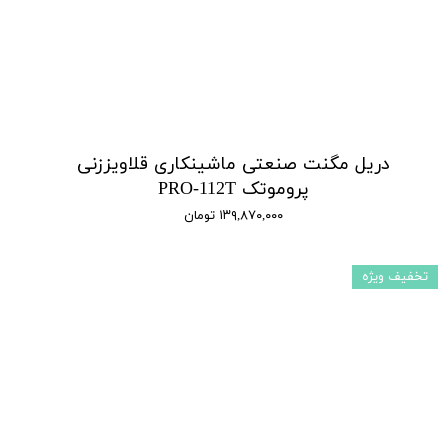
دریل مگنت صنعتی ماشینکاری قلاویززنی
پروموتک PRO-112T
۱۳۹,۸۷۰,۰۰۰ تومان
تخفیف ویژه