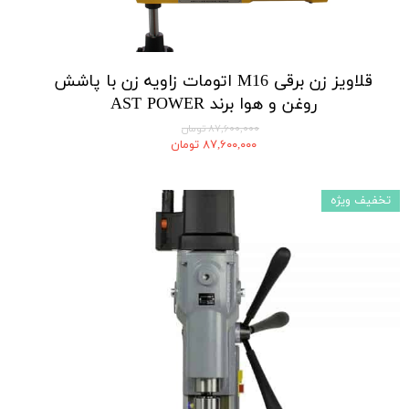
قلاویز زن برقی M16 اتومات زاویه زن با پاشش
روغن و هوا برند AST POWER
۸۷,۶۰۰,۰۰۰ تومان
۸۷,۶۰۰,۰۰۰ تومان
تخفیف ویژه