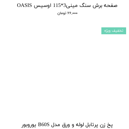
صفحه برش سنگ مینی3*115 اوسیس OASIS
۶۶,۰۰۰ تومان
تخفیف ویژه
پخ زن پرتابل لوله و ورق مدل B60S یوروبور