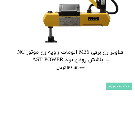
قلاویز زن برقی M36 اتومات زاویه زن موتور NC
با پاشش روغن برند AST POWER
۱۴۶,۱۱۳,۰۰۰ تومان
تخفیف ویژه