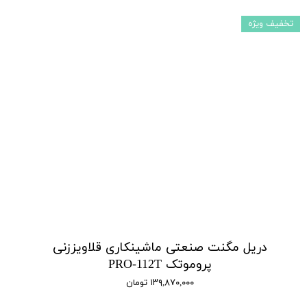
تخفیف ویژه
دریل مگنت صنعتی ماشینکاری قلاویززنی
پروموتک PRO-112T
۱۳۹,۸۷۰,۰۰۰ تومان