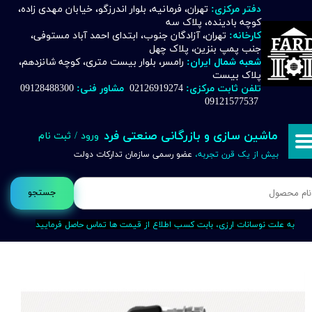
دفتر مرکزی:
تهران، فرمانیه، بلوار اندرزگو، خیابان مهدی زاده،
کوچه بادینده، پلاک سه
حساب کاربری من
کارخانه:
تهران، آزادگان جنوب، ابتدای احمد آباد مستوفی،
جنب پمپ بنزین، پلاک چهل
تغییر گذر واژه
شعبه شمال ایران:
رامسر، بلوار بیست متری، کوچه شانزدهم،
پلاک بیست
تلفن ثابت مرکزی:
02126919274
مشاور فنی:
09128488300
سفارشات
09121577537
خروج از حساب کاربری
ماشین سازی و بازرگانی صنعتی فرد
ورود
/
ثبت نام
بیش از یک قرن تجربه،
عضو رسمی سازمان تدارکات دولت
جستجو
به علت نوسانات ارزی، بابت کسب اطلاع از قیمت ها تماس حاصل فرمایید