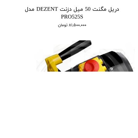
دریل مگنت 50 میل دزنت DEZENT مدل
PRO525S
۸۱,۵۰۰,۰۰۰ تومان