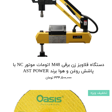
دستگاه قلاویز زن برقی M48 اتومات موتور NC با
پاشش روغن و هوا برند AST POWER
۴۳۴,۵۰۰,۰۰۰ تومان
تخفیف ویزه