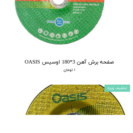
صفحه برش آهن 3*180 اوسیس OASIS
۱ تومان
تخفیف ویزه