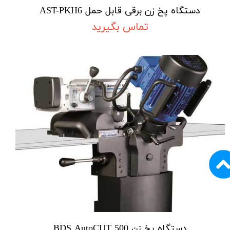
دستگاه پخ زن برقی قابل حمل AST-PKH6
تماس بگیرید
دستگاه پخ زن BDS AutoCUT 500