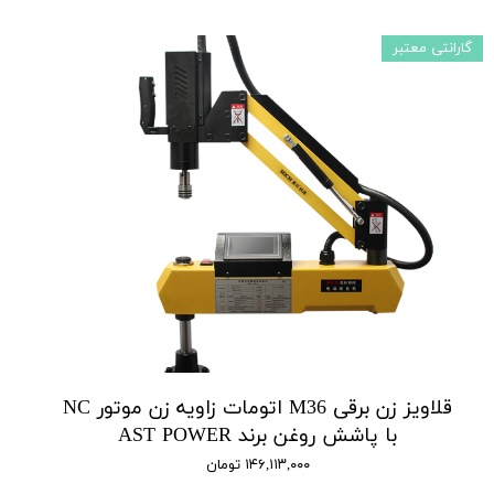
گارانتی معتبر
قلاویز زن برقی M36 اتومات زاویه زن موتور NC
با پاشش روغن برند AST POWER
۱۴۶,۱۱۳,۰۰۰ تومان