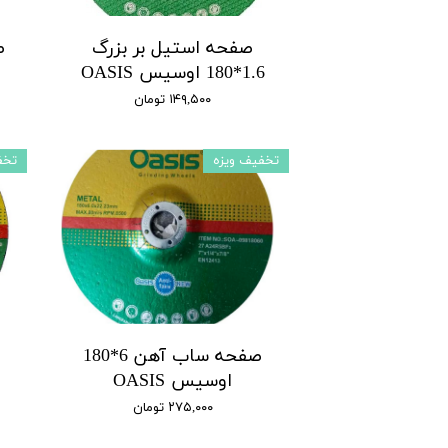
صفحه استیل بر بزرگ
ص
1.6*180 اوسیس OASIS
۱۴۹,۵۰۰ تومان
تخفیف ویزه
تخف
صفحه ساب آهن 6*180
اوسیس OASIS
۲۷۵,۰۰۰ تومان