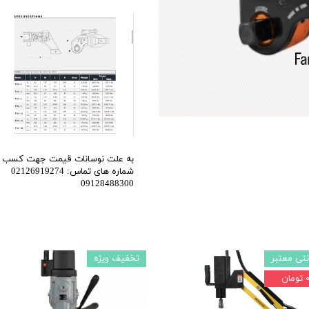
اری
اهی
یک
به علت نوسانات قیمت جهت کسب اطل
شماره های تماس: 02126919274
09128488300
نتی معتبر
تخفیف ویژه
تومان