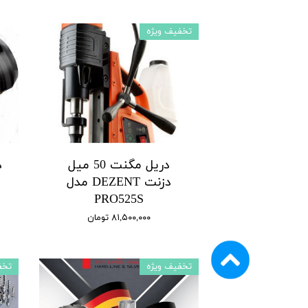
تخفیف ویژه
دریل مگنت 50 میل
د
دزنت DEZENT مدل
PRO525S
۸۱,۵۰۰,۰۰۰ تومان
تخفیف ویژه
تخف