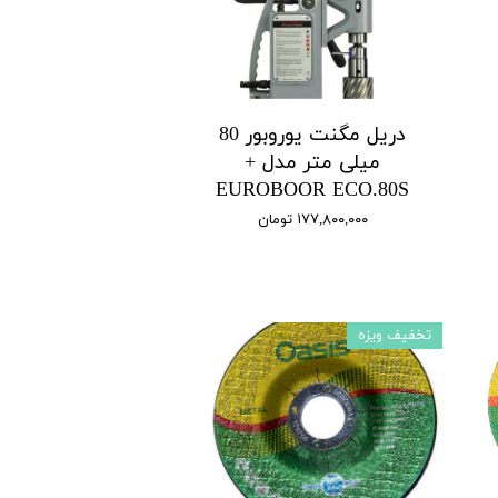
دریل مگنت یوروبور 80
میلی متر مدل +
EUROBOOR ECO.80S
۱۷۷,۸۰۰,۰۰۰ تومان
تخفیف ویزه