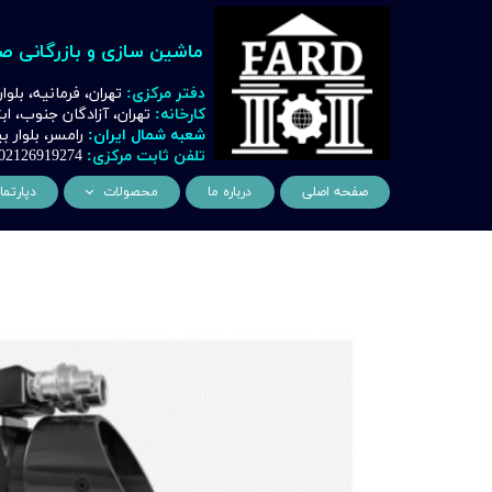
ماشین سازی و بازرگانی ص
دفتر مرکزی:
تهران، فرمانیه، بلوا
کارخانه:
تهران، آزادگان جنوب، ا
شعبه شمال ایران:
رامسر، بلوار
تلفن ثابت مرکزی:
02126919274
صفحه اصلی
درباره ما
محصولات
دپارتما
ماشین آلات و تجهیزات لیز
مهن
ماشین آلات و تجهیزات تراشک
دک
ماشین آلات و تجهیزات برشک
نیروگ
ماشین آلات و تجهیزات جوشک
اتوماسیون
ماشین آلات و تجهیزات پا
ماشین آلات و تجهیزات چ
ماشین آلات و تجهیزات بت