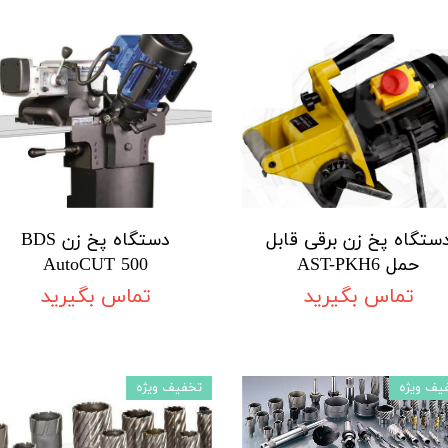
ستگاه پخ زن برقی قابل
دستگاه پخ زن BDS
حمل AST-PKH6
AutoCUT 500
تماس بگیرید
تماس بگیرید
یف ویژه
تخفیف ویژه