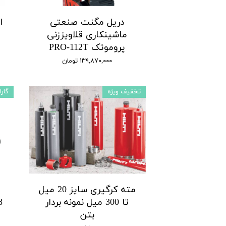
دریل مگنت صنعتی
ماشینکاری قلاویززنی
پروموتک PRO-112T
۱۳۹,۸۷۰,۰۰۰ تومان
تخفیف ویژه
گارا
مته کرگیری سایز 20 میل
تا 300 میل نمونه بردار
بتن