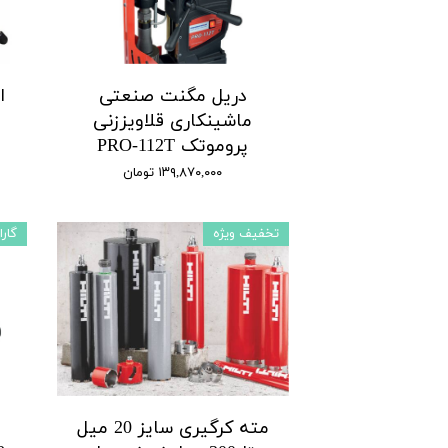
دریل مگنت صنعتی
ماشینکاری قلاویززنی
پروموتک PRO-112T
۱۳۹,۸۷۰,۰۰۰ تومان
تخفیف ویژه
گارا
مته کرگیری سایز 20 میل