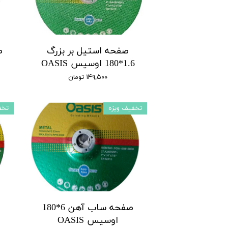
صفحه استیل بر بزرگ
ص
1.6*180 اوسیس OASIS
۱۴۹,۵۰۰ تومان
تخفیف ویزه
تخف
صفحه ساب آهن 6*180
اوسیس OASIS