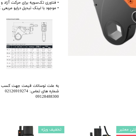
• فناوری تک‌سویه برای حرکت آزاد و ق
اری
• موجود با لینک تبدیل درایو مربعی TORC برای استفاده با سوکت‌های شش گوش و آلن
اهی
یک
به علت نوسانات قیمت جهت کسب اطل
شماره های تماس: 02126919274
09128488300
نتی معتبر
تخفیف ویژه