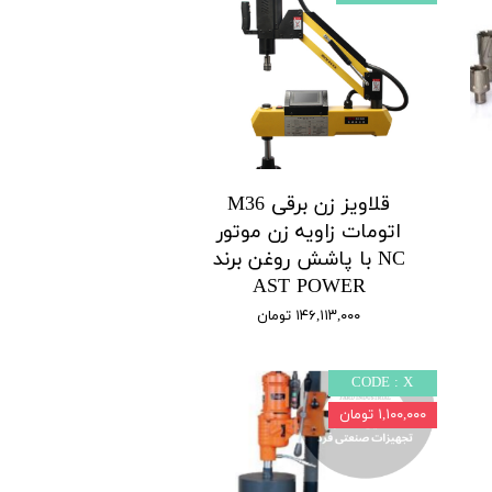
قلاویز زن برقی M36
اتومات زاویه زن موتور
NC با پاشش روغن برند
AST POWER
۱۴۶,۱۱۳,۰۰۰ تومان
CODE : X
۱,۱۰۰,۰۰۰ تومان