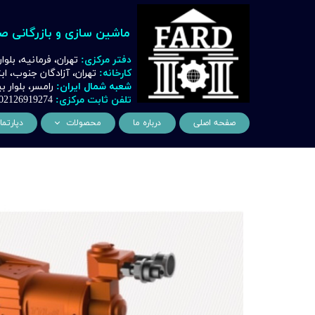
ماشین سازی و بازرگانی ص
دفتر مرکزی:
تهران، فرمانیه، بلوا
کارخانه:
تهران، آزادگان جنوب، ا
شعبه شمال ایران:
رامسر، بلوار
تلفن ثابت مرکزی:
02126919274
صفحه اصلی
درباره ما
محصولات
دپارتما
ماشین آلات و تجهیزات لیز
مهن
ماشین آلات و تجهیزات تراشک
دک
ماشین آلات و تجهیزات برشک
نیروگ
ماشین آلات و تجهیزات جوشک
اتوماسیون
ماشین آلات و تجهیزات پا
ماشین آلات و تجهیزات چ
ماشین آلات و تجهیزات بت