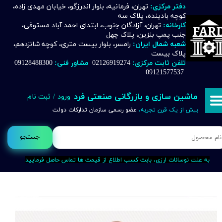
دفتر مرکزی:
تهران، فرمانیه، بلوار اندرزگو، خیابان مهدی زاده،
کوچه بادینده، پلاک سه
حساب کاربری من
کارخانه:
تهران، آزادگان جنوب، ابتدای احمد آباد مستوفی،
جنب پمپ بنزین، پلاک چهل
تغییر گذر واژه
شعبه شمال ایران:
رامسر، بلوار بیست متری، کوچه شانزدهم،
پلاک بیست
تلفن ثابت مرکزی:
02126919274
مشاور فنی:
09128488300
سفارشات
09121577537
خروج از حساب کاربری
ماشین سازی و بازرگانی صنعتی فرد
ورود
/
ثبت نام
بیش از یک قرن تجربه،
عضو رسمی سازمان تدارکات دولت
جستجو
به علت نوسانات ارزی، بابت کسب اطلاع از قیمت ها تماس حاصل فرمایید