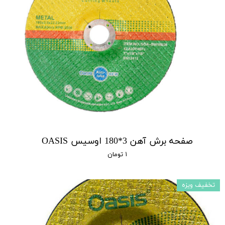
صفحه برش آهن 3*180 اوسیس OASIS
۱ تومان
تخفیف ویزه