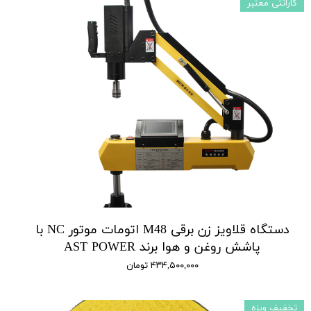
گارانتی معتبر
دستگاه قلاویز زن برقی M48 اتومات موتور NC با
پاشش روغن و هوا برند AST POWER
۴۳۴,۵۰۰,۰۰۰ تومان
تخفیف ویزه