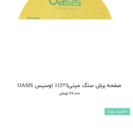
صفحه برش سنگ مینی3*115 اوسیس OASIS
۶۶,۰۰۰ تومان
تخفیف ویژه