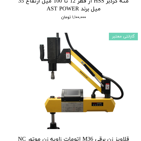
مته گردبر HSS از قطر 12 تا 100 میل ارتفاع 35
میل برند AST POWER
۱,۱۰۰,۰۰۰ تومان
گارانتی معتبر
قلاویز زن برقی M36 اتومات زاویه زن موتور NC