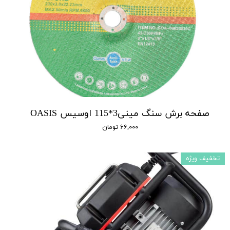
صفحه برش سنگ مینی3*115 اوسیس OASIS
۶۶,۰۰۰ تومان
تخفیف ویژه