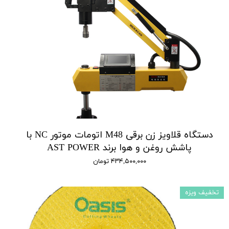
دستگاه قلاویز زن برقی M48 اتومات موتور NC با
پاشش روغن و هوا برند AST POWER
۴۳۴,۵۰۰,۰۰۰ تومان
تخفیف ویزه