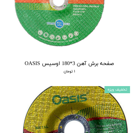
صفحه برش آهن 3*180 اوسیس OASIS
۱ تومان
تخفیف ویزه