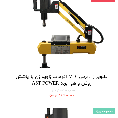
قلاویز زن برقی M16 اتومات زاویه زن با پاشش
روغن و هوا برند AST POWER
۸۷,۶۰۰,۰۰۰ تومان
۸۷,۶۰۰,۰۰۰ تومان
تخفیف ویژه