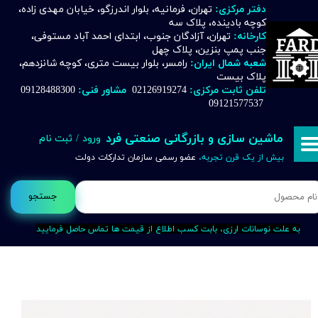
دفتر مرکزی:
تهران، فرمانیه، بلوار اندرزگو، خیابان مهدی زاده،
کوچه بادینده، پلاک سه
حساب کاربری من
کارخانه:
تهران، آزادگان جنوب، ابتدای احمد آباد مستوفی،
جنب پمپ بنزین، پلاک چهل
تغییر گذر واژه
شعبه شمال ایران:
رامسر، بلوار بیست متری، کوچه شانزدهم،
پلاک بیست
تلفن ثابت مرکزی:
02126919274
مشاور فنی:
09128488300
سفارشات
09121577537
خروج از حساب کاربری
ماشین سازی و بازرگانی صنعتی فرد
ورود
/
ثبت نام
بیش از یک قرن تجربه،
عضو رسمی سازمان تدارکات دولت
جستجو
به علت نوسانات ارزی، بابت کسب اطلاع از قیمت ها تماس حاصل فرمایید