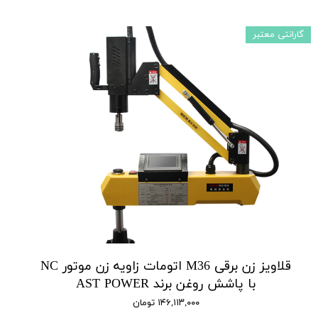
گارانتی معتبر
قلاویز زن برقی M36 اتومات زاویه زن موتور NC
با پاشش روغن برند AST POWER
۱۴۶,۱۱۳,۰۰۰ تومان