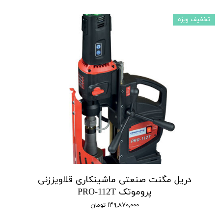
تخفیف ویژه
دریل مگنت صنعتی ماشینکاری قلاویززنی
پروموتک PRO-112T
۱۳۹,۸۷۰,۰۰۰ تومان