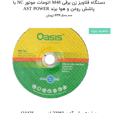
دستگاه قلاویز زن برقی M48 اتومات موتور NC با
پاشش روغن و هوا برند AST POWER
۴۳۴,۵۰۰,۰۰۰ تومان
تخفیف ویزه