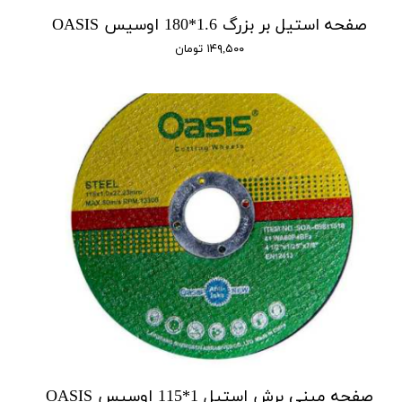
صفحه استیل بر بزرگ 1.6*180 اوسیس OASIS
۱۴۹,۵۰۰ تومان
صفحه مینی برش استیل 1*115 اوسیس OASIS