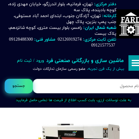
دفتر مرکزی:
تهران، فرمانیه، بلوار اندرزگو، خیابان مهدی زاده،
کوچه بادینده، پلاک سه
حساب کاربری من
کارخانه:
تهران، آزادگان جنوب، ابتدای احمد آباد مستوفی،
جنب پمپ بنزین، پلاک چهل
تغییر گذر واژه
شعبه شمال ایران:
رامسر، بلوار بیست متری، کوچه شانزدهم،
پلاک بیست
تلفن ثابت مرکزی:
02126919274
مشاور فنی:
09128488300
سفارشات
09121577537
خروج از حساب کاربری
ماشین سازی و بازرگانی صنعتی فرد
ورود
/
ثبت نام
بیش از یک قرن تجربه،
عضو رسمی سازمان تدارکات دولت
جستجو
به علت نوسانات ارزی، بابت کسب اطلاع از قیمت ها تماس حاصل فرمایید