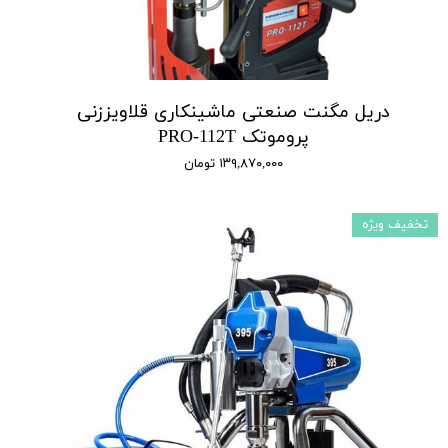
دریل مگنت صنعتی ماشینکاری قلاویززنی
پروموتک PRO-112T
۱۳۹,۸۷۰,۰۰۰ تومان
تخفیف ویژه