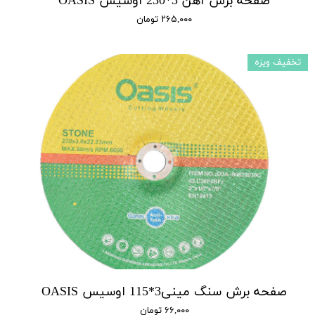
صفحه برش آهن 3*230 اوسیس OASIS
۲۶۵,۰۰۰ تومان
تخفیف ویزه
صفحه برش سنگ مینی3*115 اوسیس OASIS
۶۶,۰۰۰ تومان