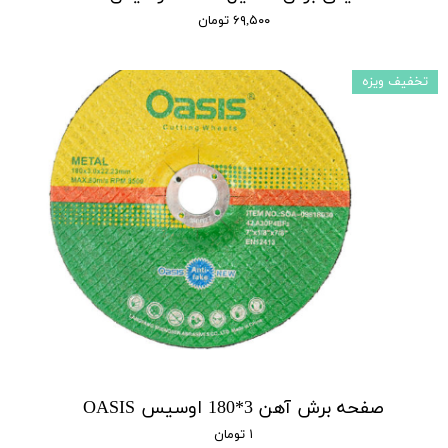
۶۹,۵۰۰ تومان
تخفیف ویزه
صفحه برش آهن 3*180 اوسیس OASIS
۱ تومان