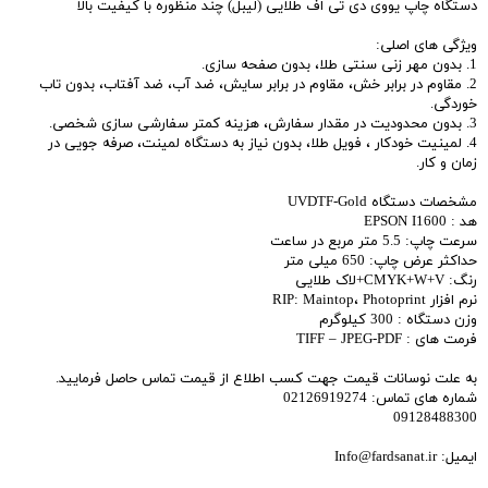
دستگاه چاپ یووی دی تی اف طلایی (لیبل) چند منظوره با کیفیت بالا
ویژگی های اصلی:
1. بدون مهر زنی سنتی طلا، بدون صفحه سازی.
2. مقاوم در برابر خش، مقاوم در برابر سایش، ضد آب، ضد آفتاب، بدون تاب
خوردگی.
3. بدون محدودیت در مقدار سفارش، هزینه کمتر سفارشی سازی شخصی.
4. لمینیت خودکار ، فویل طلا، بدون نیاز به دستگاه لمینت، صرفه جویی در
زمان و کار.
مشخصات دستگاه UVDTF-Gold
هد : EPSON I1600
سرعت چاپ: 5.5 متر مربع در ساعت
حداکثر عرض چاپ: 650 میلی متر
رنگ: CMYK+W+V+لاک طلایی
نرم افزار RIP: Maintop، Photoprint
وزن دستگاه : 300 کیلوگرم
فرمت های : TIFF – JPEG-PDF
به علت نوسانات قیمت جهت کسب اطلاع از قیمت تماس حاصل فرمایید.
شماره های تماس: 02126919274
09128488300
ایمیل: Info@fardsanat.ir