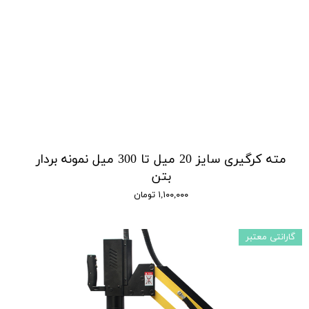
مته کرگیری سایز 20 میل تا 300 میل نمونه بردار
بتن
۱,۱۰۰,۰۰۰ تومان
گارانتی معتبر