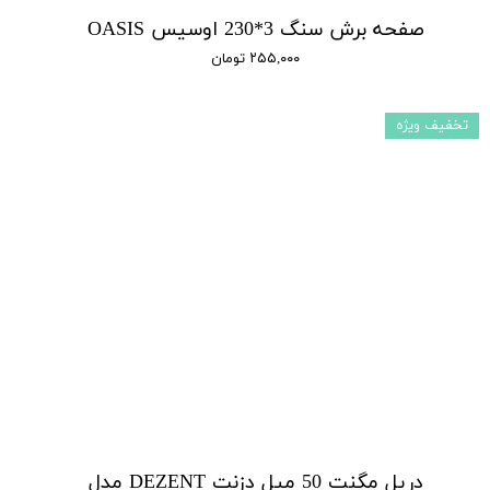
صفحه برش سنگ 3*230 اوسیس OASIS
۲۵۵,۰۰۰ تومان
تخفیف ویژه
دریل مگنت 50 میل دزنت DEZENT مدل