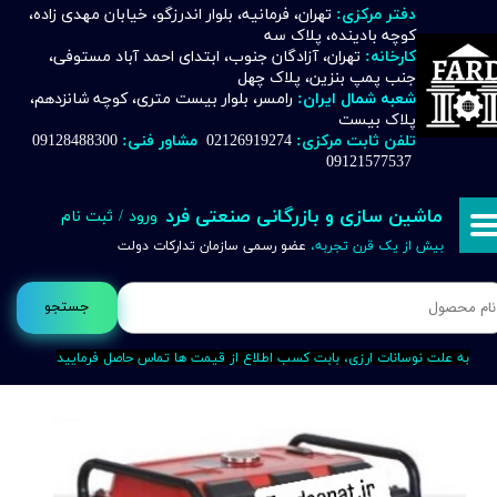
دفتر مرکزی:
تهران، فرمانیه، بلوار اندرزگو، خیابان مهدی زاده،
کوچه بادینده، پلاک سه
حساب کاربری من
کارخانه:
تهران، آزادگان جنوب، ابتدای احمد آباد مستوفی،
جنب پمپ بنزین، پلاک چهل
تغییر گذر واژه
شعبه شمال ایران:
رامسر، بلوار بیست متری، کوچه شانزدهم،
پلاک بیست
تلفن ثابت مرکزی:
02126919274
مشاور فنی:
09128488300
سفارشات
09121577537
خروج از حساب کاربری
ماشین سازی و بازرگانی صنعتی فرد
ورود
/
ثبت نام
بیش از یک قرن تجربه،
عضو رسمی سازمان تدارکات دولت
جستجو
به علت نوسانات ارزی، بابت کسب اطلاع از قیمت ها تماس حاصل فرمایید