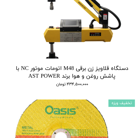
دستگاه قلاویز زن برقی M48 اتومات موتور NC با
پاشش روغن و هوا برند AST POWER
۴۳۴,۵۰۰,۰۰۰ تومان
تخفیف ویزه