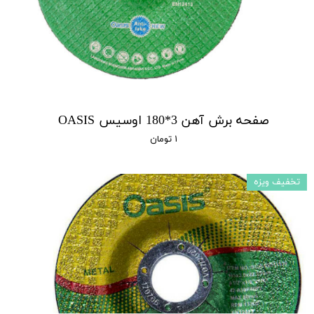
صفحه برش آهن 3*180 اوسیس OASIS
۱ تومان
تخفیف ویزه