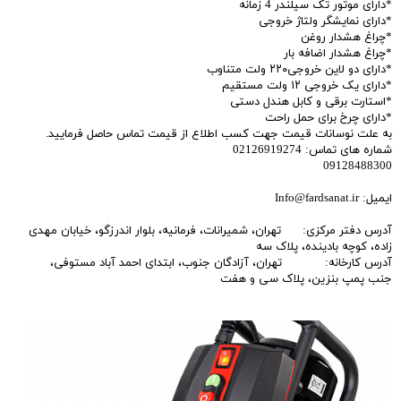
*دارای موتور تک سیلندر 4 زمانه
*دارای نمایشگر ولتاژ خروجی
*چراغ هشدار روغن
*چراغ هشدار اضافه بار
*دارای دو لاین خروجی۲۲۰ ولت متناوب
*دارای یک خروجی ۱۲ ولت مستقیم
*استارت برقی و کابل هندل دستی
*دارای چرخ برای حمل راحت
به علت نوسانات قیمت جهت کسب اطلاع از قیمت تماس حاصل فرمایید.
شماره های تماس: 02126919274
09128488300
ایمیل: Info@fardsanat.ir
آدرس دفتر مرکزی: تهران، شمیرانات، فرمانیه، بلوار اندرزگو، خیابان مهدی
زاده، کوچه بادینده، پلاک سه
آدرس کارخانه: تهران، آزادگان جنوب، ابتدای احمد آباد مستوفی،
جنب پمپ بنزین، پلاک سی و هفت