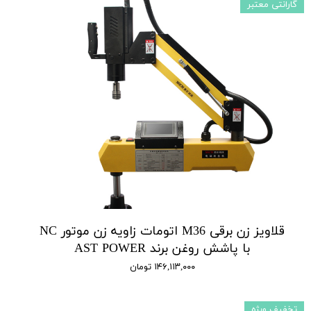
گارانتی معتبر
قلاویز زن برقی M36 اتومات زاویه زن موتور NC
با پاشش روغن برند AST POWER
۱۴۶,۱۱۳,۰۰۰ تومان
تخفیف ویژه