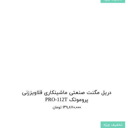
دریل مگنت صنعتی ماشینکاری قلاویززنی
پروموتک PRO-112T
۱۳۹,۸۷۰,۰۰۰ تومان
تخفیف ویژه