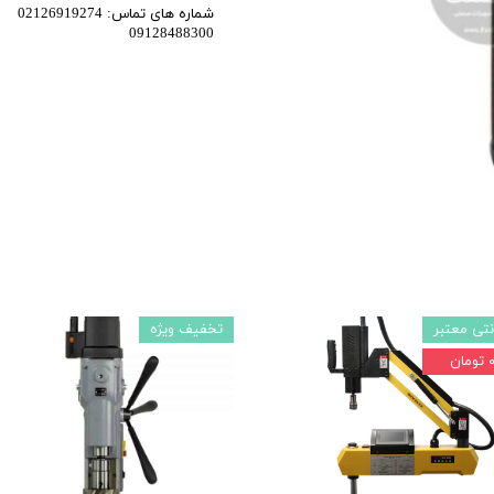
شماره های تماس: 02126919274
اری
09128488300
اهی
یک
نتی معتبر
تخفیف ویژه
تومان