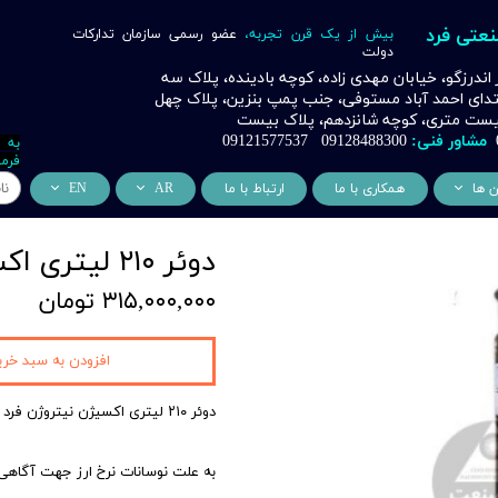
نعتی فرد
بیش از یک قرن تجربه،
عضو رسمی سازمان تدارکات
دولت
ر اندرزگو، خیابان مهدی زاده، کوچه بادینده، پلاک سه
بتدای احمد آباد مستوفی، جنب پمپ بنزین، پلاک چهل
 بیست متری، کوچه شانزدهم، پلاک بیست
مشاور فنی:
09128488300 09121577537
به 
فرما
ن ها
همکاری با ما
ارتباط با ما
AR
EN
ر
دسی عمران فرد
من نحن
About Us
دوئر ۲۱۰ لیتری اکسیژن نیتروژن فرد صنعت 2025
اری
وراسیون فرد
التعاون التجاري
ess Cooperation
۳۱۵,۰۰۰,۰۰۰ تومان
اری
اه خورشیدی فرد
اری
 صنعتی IoT فرد
افزودن به سبد خری
شش
دوئر ۲۱۰ لیتری اکسیژن نیتروژن فرد صنعت
وب
به علت نوسانات نرخ ارز جهت آگاهی
ن