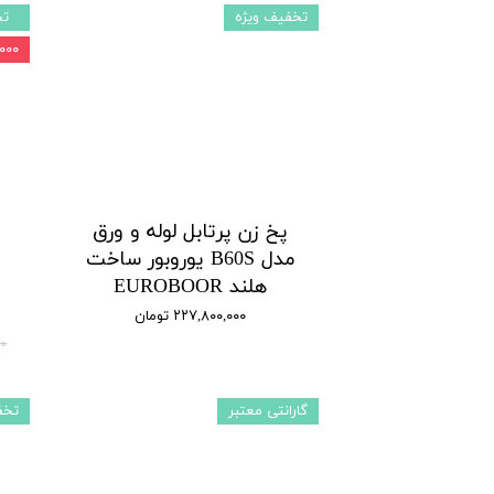
تخفیف ویژه
تخ
۰۰,۰۰۰
پخ زن پرتابل لوله و ورق
مدل B60S یوروبور ساخت
هلند EUROBOOR
۲۲۷,۸۰۰,۰۰۰ تومان
۰۰
گارانتی معتبر
تخف