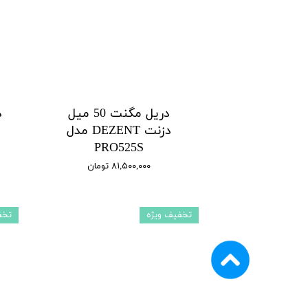
دریل مگنت 50 میل
د
دزنت DEZENT مدل
PRO525S
۸۱,۵۰۰,۰۰۰ تومان
تخفیف ویژه
تخف