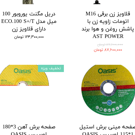
قلاویز زن برقی M16
دریل مگنت یوروبور 100
اتومات زاویه زن با
میل مدل ECO.100 S+/T
پاشش روغن و هوا برند
دارای قلاویز زن
AST POWER
۱۲۴,۳۰۰,۰۰۰ تومان
۸۷,۶۰۰,۰۰۰ تومان
۸۷,۶۰۰,۰۰۰ تومان
تخفیف ویزه
فحه مینی برش استیل
صفحه برش آهن 3*180
1*115 اوسیس OASIS
اوسیس OASIS