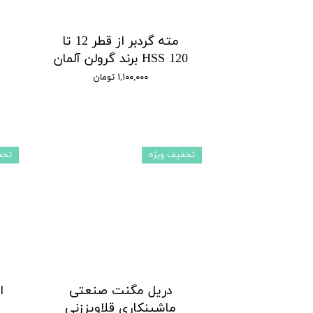
مته گردبر از قطر 12 تا
120 HSS برند گرولن آلمان
۱,۱۰۰,۰۰۰ تومان
تخفیف ویژه
تخف
دریل مگنت صنعتی
ماشینکاری قلاویززنی