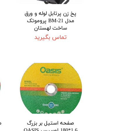
پخ زن پرتابل لوله و ورق
مدل BM-21 پروموتک
ساخت لهستان
تماس بگیرید
صفحه استیل بر بزرگ
ص
1.6*180 اوسیس OASIS