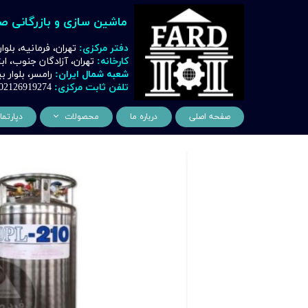
ماشین سازی و بازرگانی ص
دفتر مرکزی:
تهران، فرمانیه، بلوا
کارخانه:
تهران، آزادگان جنوب، ا
شعبه شمال ایران:
رامسر، بلوار
تلفن ثابت مرکزی:
02126919274
صفحه اصلی
درباره ما
محصولات
دپارتما
ماشین آلات و تجهیزات لیز
مهن
ماشین آلات و تجهیزات تراشک
دک
ماشین آلات و تجهیزات برشک
نیروگ
ماشین آلات و تجهیزات جوشک
اتوماسیون
ماشین آلات و تجهیزات پا
ماشین آلات و تجهیزات چ
ماشین آلات و تجهیزات بت