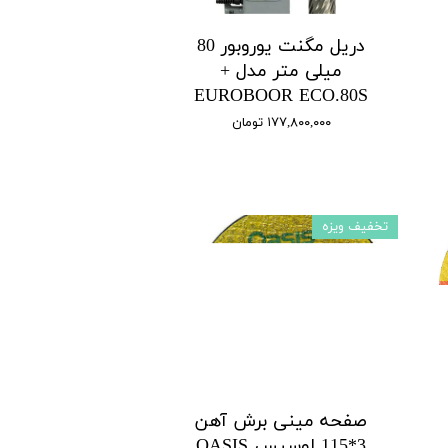
دریل مگنت یوروبور 80
میلی متر مدل +
EUROBOOR ECO.80S
۱۷۷,۸۰۰,۰۰۰ تومان
تخفیف ویزه
صفحه مینی برش آهن
3*115 اوسیس OASIS