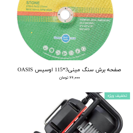
صفحه برش سنگ مینی3*115 اوسیس OASIS
۶۶,۰۰۰ تومان
تخفیف ویژه