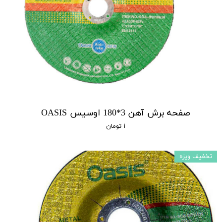
صفحه برش آهن 3*180 اوسیس OASIS
۱ تومان
تخفیف ویزه