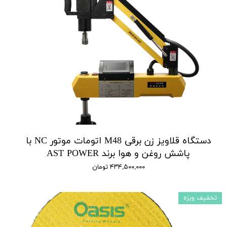
دستگاه قلاویز زن برقی M48 اتومات موتور NC با
پاشش روغن و هوا برند AST POWER
۴۳۴,۵۰۰,۰۰۰ تومان
تخفیف ویزه