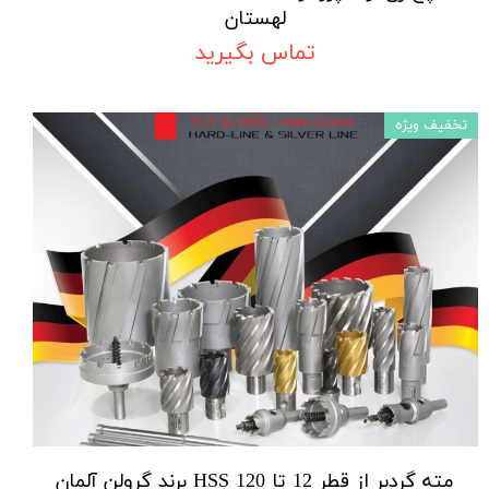
لهستان
تماس بگیرید
تخفیف ویژه
مته گردبر از قطر 12 تا 120 HSS برند گرولن آلمان