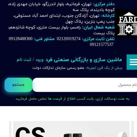
دفتر مرکزی:
تهران، فرمانیه، بلوار اندرزگو، خیابان مهدی زاده،
کوچه بادینده، پلاک سه
حساب کاربری من
کارخانه:
تهران، آزادگان جنوب، ابتدای احمد آباد مستوفی،
جنب پمپ بنزین، پلاک چهل
تغییر گذر واژه
شعبه شمال ایران:
رامسر، بلوار بیست متری، کوچه شانزدهم،
پلاک بیست
تلفن ثابت مرکزی:
02126919274
مشاور فنی:
09128488300
سفارشات
09121577537
خروج از حساب کاربری
ماشین سازی و بازرگانی صنعتی فرد
ورود
/
ثبت نام
بیش از یک قرن تجربه،
عضو رسمی سازمان تدارکات دولت
جستجو
به علت نوسانات ارزی، بابت کسب اطلاع از قیمت ها تماس حاصل فرمایید