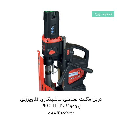
تخفیف ویژه
دریل مگنت صنعتی ماشینکاری قلاویززنی
پروموتک PRO-112T
۱۳۹,۸۷۰,۰۰۰ تومان