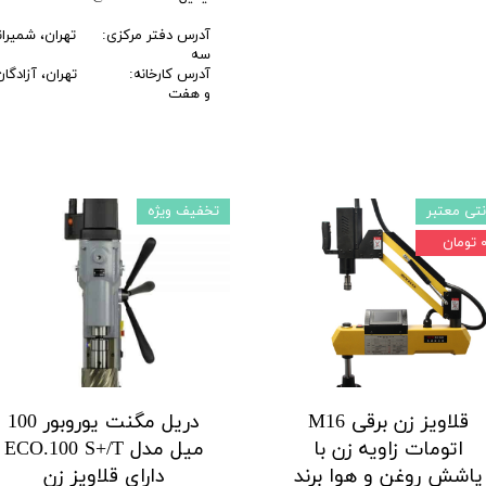
آدرس دفتر مرکزی: تهران، شمیرانات، 
سه
آدرس کارخانه: تهران، آزادگان ج
و هفت
نتی معتبر
تخفیف ویژه
تومان
قلاویز زن برقی M16
دریل مگنت یوروبور 100
اتومات زاویه زن با
میل مدل ECO.100 S+/T
پاشش روغن و هوا برند
دارای قلاویز زن