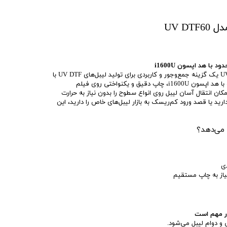
با هد اپسون i1600U
دستگاه چاپ UV DTF مدل UV DTF30 یک گزینه جمع‌وجور و کاربردی برای تولید لیبل‌های UV DTF با
کیفیت قابل قبول است. این دستگاه با هد اپسون i1600U، چاپ دقیق و یکنواختی روی فیلم
ی‌دهد و امکان انتقال آسان لیبل روی انواع سطوح را بدون نیاز به حرارت
رید یا قصد ورود کم‌ریسک به بازار لیبل‌های خاص را دارید، این
 می‌دهد؟
ی
از به چاپ مستقیم
ر مهم است
 دوام لیبل می‌شود.