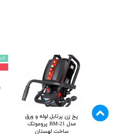
گارا
۰ 
پخ زن پرتابل لوله و ورق
مدل BM-21 پروموتک
ساخت لهستان