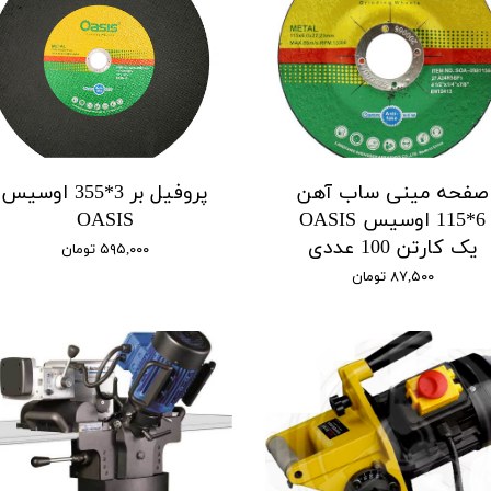
صفحه مینی ساب آهن
پروفیل بر 3*355 اوسیس
6*115 اوسیس OASIS
OASIS
یک کارتن 100 عددی
۵۹۵,۰۰۰ تومان
۸۷,۵۰۰ تومان