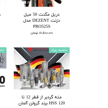
دریل مگنت 50 میل
د
دزنت DEZENT مدل
PRO525S
۸۱,۵۰۰,۰۰۰ تومان
تخفیف ویژه
تخف
مته گردبر از قطر 12 تا
120 HSS برند گرولن آلمان