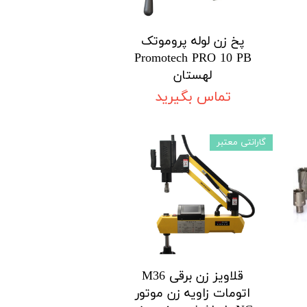
پخ زن لوله پروموتک
Promotech PRO 10 PB
لهستان
تماس بگیرید
گارانتی معتبر
قلاویز زن برقی M36
اتومات زاویه زن موتور