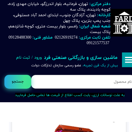
دفتر مرکزی:
تهران، فرمانیه، بلوار اندرزگو، خیابان مهدی زاده،
کوچه بادینده، پلاک سه
حساب کاربری من
کارخانه:
تهران، آزادگان جنوب، ابتدای احمد آباد مستوفی،
جنب پمپ بنزین، پلاک چهل
تغییر گذر واژه
شعبه شمال ایران:
رامسر، بلوار بیست متری، کوچه شانزدهم،
پلاک بیست
تلفن ثابت مرکزی:
02126919274
مشاور فنی:
09128488300
سفارشات
09121577537
خروج از حساب کاربری
ماشین سازی و بازرگانی صنعتی فرد
ورود
/
ثبت نام
بیش از یک قرن تجربه،
عضو رسمی سازمان تدارکات دولت
جستجو
به علت نوسانات ارزی، بابت کسب اطلاع از قیمت ها تماس حاصل فرمایید