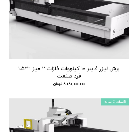
برش لیزر فایبر ۱۰ کیلووات فلزات ۲ میز ۳*۱.۵
فرد صنعت
۸,۰۸۰,۰۰۰,۰۰۰ تومان
اقساط 2 ساله