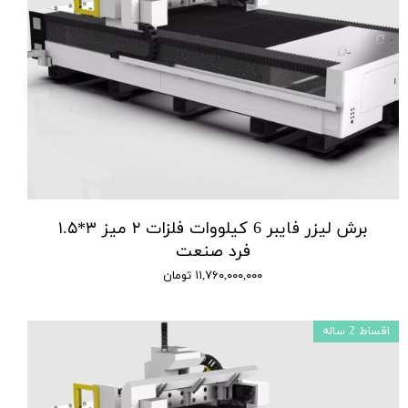
برش لیزر فایبر 6 کیلووات فلزات ۲ میز ۳*۱.۵
فرد صنعت
۱۱,۷۶۰,۰۰۰,۰۰۰ تومان
اقساط 2 ساله