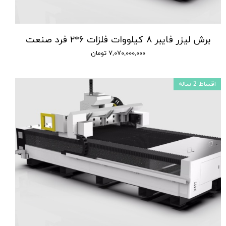
برش لیزر فایبر ۸ کیلووات فلزات ۶*۲ فرد صنعت
۷,۰۷۰,۰۰۰,۰۰۰ تومان
اقساط 2 ساله