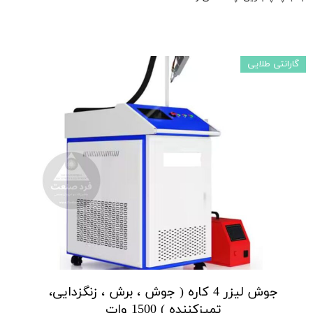
گارانتی طلایی
جوش لیزر 4 کاره ( جوش ، برش ، زنگزدایی،
تمیزکننده ) 1500 وات