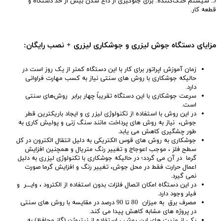
5. سیستم خنک‌کننده: برای جلوگیری از داغ شدن بیش از حد دستگاه و
قطعه کار.
مزایای دستگاه جوش لیزری و جوشکاری لیزری + نصب رایگان:
زمان آموزش اپراتور برای کار با این دستگاه کمتر از یک روز است در
حالیکه جوشکاری با روش های سنتی نیاز به کسب مهارت فراوانی
دارد.
سرعت جوشکاری با این دستگاه تقریباً چهار برابر روش‌های سنتی
است.
در این روش با استفاده از تکنولوژی لیزر ی و ایجاد باریکترین قطر
جوش، نیاز به روش های پرداخت مانند سنگ زنی و پولیش کاری به
طور چشگیری کاهش می یابد.
جوشکاری به روش های قوس الکتریکی به دلیل انتقال الکترون در کل
سطح فلز ، موجب اعوجاج و تغییر رنگ متریال و همچنین افزایش
گرما در آن می گردد؛ در حالیکه جوشکاری با تکنولوژی لیزری به دلیل
اعمال حرارت فقط در محل جوش، تغییر رنگ و افزایش گرما صورت
نمی گیرد.
در این دستگاه امکان اتصال فلزات بدون استفاده از الکترود ، وایـــر و
فیلر وجود دارد.
مصرف برق به میزان 80 تا 90 درصد در مقایسه با روش های سنتی
در پروژه های مشابه کاهش پیدا می کند.
یکی از مزیت های این روش ، استفاده از نیتروژن (گاز محافظ) به