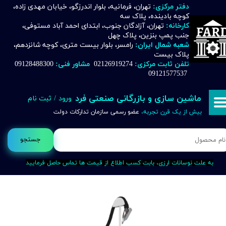
دفتر مرکزی:
تهران، فرمانیه، بلوار اندرزگو، خیابان مهدی زاده،
کوچه بادینده، پلاک سه
حساب کاربری من
کارخانه:
تهران، آزادگان جنوب، ابتدای احمد آباد مستوفی،
جنب پمپ بنزین، پلاک چهل
تغییر گذر واژه
شعبه شمال ایران:
رامسر، بلوار بیست متری، کوچه شانزدهم،
پلاک بیست
تلفن ثابت مرکزی:
02126919274
مشاور فنی:
09128488300
سفارشات
09121577537
خروج از حساب کاربری
ماشین سازی و بازرگانی صنعتی فرد
ورود
/
ثبت نام
بیش از یک قرن تجربه،
عضو رسمی سازمان تدارکات دولت
جستجو
به علت نوسانات ارزی، بابت کسب اطلاع از قیمت ها تماس حاصل فرمایید