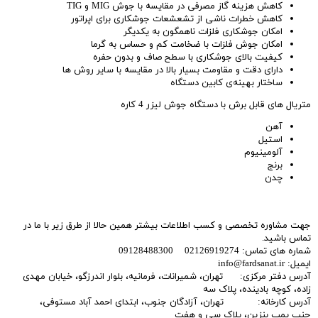
کاهش هزینه گاز مصرفی در مقایسه با جوش MIG و TIG
کاهش خطرات ناشی از تشعشعات جوشکاری برای اپراتور
امکان جوشکاری فلزات ناهمگون به یکدیگر
امکان جوش فلزات با ضخامت کم و حساس به گرما
کیفیت بالای جوشکاری با سطح صاف و بدون حفره
دارای دقت و مقاومت بسیار بالا در مقایسه با سایر روش ها
ساختار بهینه‌ی کابین دستگاه
متریال های قابل برش با دستگاه جوش لیزر 4 کاره
آهن
استیل
آلومینیوم
برنج
چدن
جهت مشاوره تخصصی و کسب اطلاعات بیشتر همین حالا از طرق زیر با ما در
تماس باشید.
شماره های تماس: 02126919274 09128488300
ایمیل: info@fardsanat.ir
آدرس دفتر مرکزی: تهران، شمیرانات، فرمانیه، بلوار اندرزگو، خیابان مهدی
زاده، کوچه بادینده، پلاک سه
آدرس کارخانه: تهران، آزادگان جنوب، ابتدای احمد آباد مستوفی،
جنب پمپ بنزین، پلاک سی و هفت