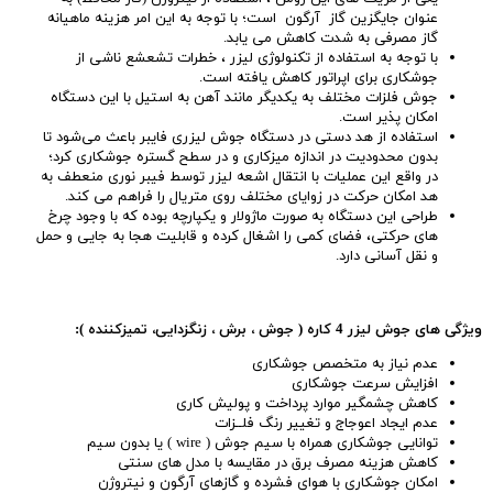
عنوان جایگزین گاز آرگون است؛ با توجه به این امر هزینه ماهیانه
گاز مصرفی به شدت کاهش می یابد.
با توجه به استفاده از تکنولوژی لیزر ، خطرات تشعشع ناشی از
جوشکاری برای اپراتور کاهش یافته است.
جوش فلزات مختلف به یکدیگر مانند آهن به استیل با این دستگاه
امکان پذیر است.
استفاده از هد دستی در دستگاه جوش لیزری فایبر باعث می‌شود تا
بدون محدودیت در اندازه میزکاری و در سطح گستره جوشکاری کرد؛
در واقع این عملیات با انتقال اشعه لیزر توسط فیبر نوری منعطف به
هد امکان حرکت در زوایای مختلف روی متریال را فراهم می کند.
طراحی این دستگاه به صورت ماژولار و یکپارچه بوده که با وجود چرخ
های حرکتی، فضای کمی را اشغال کرده و قابلیت هجا به جایی و حمل
و نقل آسانی دارد.
ویژگی های جوش لیزر 4 کاره ( جوش ، برش ، زنگزدایی، تمیزکننده ):
عدم نیاز به متخصص جوشکاری
افزایش سرعت جوشکاری
کاهش چشمگیر موارد پرداخت و پولیش کاری
عدم ایجاد اعوجاج و تغییر رنگ فلــزات
توانایی جوشکاری همراه با سیم جوش ( wire ) یا بدون سیم
کاهش هزینه مصرف برق در مقایسه با مدل های سنتی
امکان جوشکاری با هوای فشرده و گازهای آرگون و نیتروژن