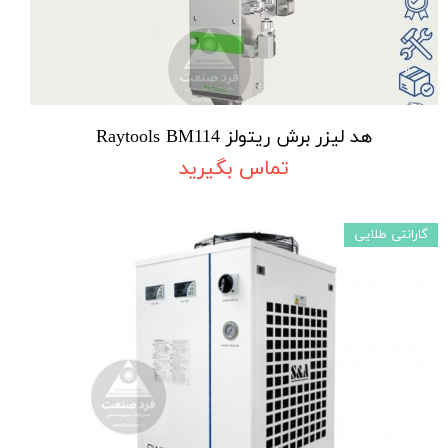
هد لیزر برش ریتولز Raytools BM114
تماس بگیرید
گارانتی طلایی