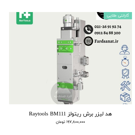
گارانتی طلایی
هد لیزر برش ریتولز Raytools BM111
۱۹۷,۸۰۰,۰۰۰ تومان