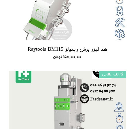
هد لیزر برش ریتولز Raytools BM115
۱۵۵,۰۰۰,۰۰۰ تومان
گارانتی طلایی