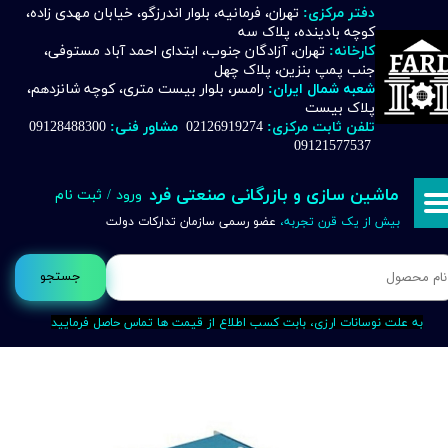
دفتر مرکزی:
تهران، فرمانیه، بلوار اندرزگو، خیابان مهدی زاده،
کوچه بادینده، پلاک سه
حساب کاربری من
کارخانه:
تهران، آزادگان جنوب، ابتدای احمد آباد مستوفی،
جنب پمپ بنزین، پلاک چهل
تغییر گذر واژه
شعبه شمال ایران:
رامسر، بلوار بیست متری، کوچه شانزدهم،
پلاک بیست
تلفن ثابت مرکزی:
02126919274
مشاور فنی:
09128488300
سفارشات
09121577537
خروج از حساب کاربری
ماشین سازی و بازرگانی صنعتی فرد
ورود
/
ثبت نام
بیش از یک قرن تجربه،
عضو رسمی سازمان تدارکات دولت
جستجو
به علت نوسانات ارزی، بابت کسب اطلاع از قیمت ها تماس حاصل فرمایید