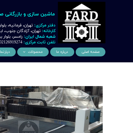
ماشین سازی و بازرگانی ص
دفتر مرکزی:
تهران، فرمانیه، بلوا
کارخانه:
تهران، آزادگان جنوب، ا
شعبه شمال ایران:
رامسر، بلوار
تلفن ثابت مرکزی:
02126919274
صفحه اصلی
درباره ما
محصولات
دپارتما
ماشین آلات و تجهیزات لیز
مهن
ماشین آلات و تجهیزات تراشک
دک
ماشین آلات و تجهیزات برشک
نیروگ
ماشین آلات و تجهیزات جوشک
اتوماسیون
ماشین آلات و تجهیزات پا
ماشین آلات و تجهیزات چ
ماشین آلات و تجهیزات بت