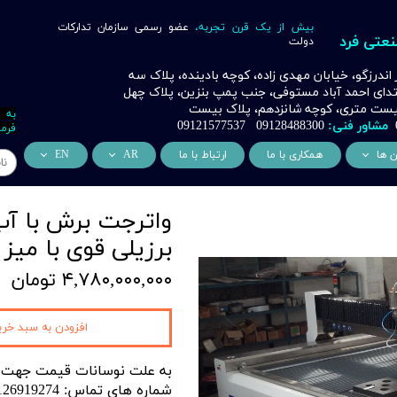
بیش از یک قرن تجربه،
عضو رسمی سازمان تدارکات
نعتی فرد
دولت
ر اندرزگو، خیابان مهدی زاده، کوچه بادینده، پلاک سه
بتدای احمد آباد مستوفی، جنب پمپ بنزین، پلاک چهل
 بیست متری، کوچه شانزدهم، پلاک بیست
به 
مشاور فنی:
09128488300 09121577537
فرما
ن ها
همکاری با ما
ارتباط با ما
AR
EN
ر
دسی عمران فرد
من نحن
About Us
واترجت برش با آ
اری
وراسیون فرد
التعاون التجاري
ess Cooperation
برزیلی قوی با میز 2 در 4
اری
اه خورشیدی فرد
۴,۷۸۰,۰۰۰,۰۰۰ تومان
اری
 صنعتی IoT فرد
شش
افزودن به سبد خری
وب
به علت نوسانات قیمت جهت ک
ن
شماره های تماس: 02126919274 09128488300