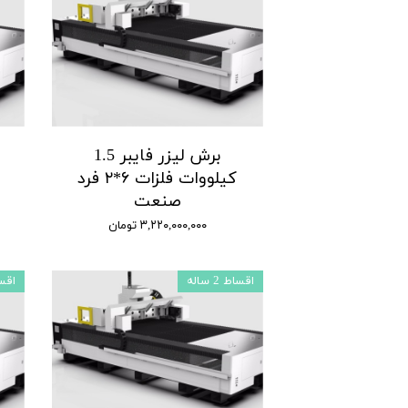
برش لیزر فایبر 1.5
کیلووات فلزات ۶*۲ فرد
صنعت
۳,۲۲۰,۰۰۰,۰۰۰ تومان
اقساط 2 ساله
اقساط 