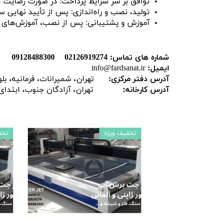
توافق بر سر شرایط پرداخت: در صورت رضایت ا
تولید، نصب و راه‌اندازی: پس از تأیید نهایی 
آموزش و پشتیبانی: پس از نصب، آموزش‌های لاز
شماره های تماس: 02126919274
09128488300
ایمیل:
info@fardsanat.ir
آدرس دفتر مرکزی:
تهران، شمیرانات، فرمانیه، بلوار
آدرس کارخانه:
تهران، آزادگان جنوب، ابتدای اح
تخفیف ویژه
تخف