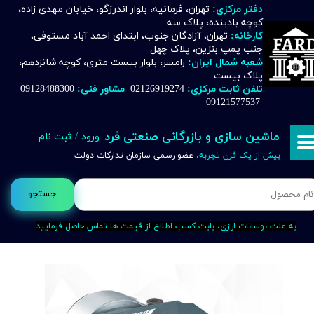
دفتر مرکزی:
تهران، فرمانیه، بلوار اندرزگو، خیابان مهدی زاده،
کوچه بادینده، پلاک سه
حساب کاربری من
کارخانه:
تهران، آزادگان جنوب، ابتدای احمد آباد مستوفی،
جنب پمپ بنزین، پلاک چهل
تغییر گذر واژه
شعبه شمال ایران:
رامسر، بلوار بیست متری، کوچه شانزدهم،
پلاک بیست
تلفن ثابت مرکزی:
02126919274
مشاور فنی:
09128488300
سفارشات
09121577537
خروج از حساب کاربری
ماشین سازی و بازرگانی صنعتی فرد
ورود
/
ثبت نام
بیش از یک قرن تجربه،
عضو رسمی سازمان تدارکات دولت
جستجو
به علت نوسانات ارزی، بابت کسب اطلاع از قیمت ها تماس حاصل فرمایید