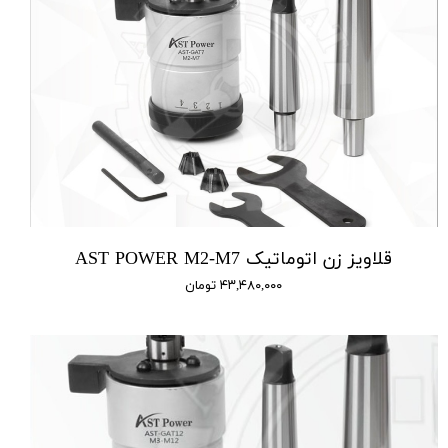
قلاویز زن اتوماتیک AST POWER M2-M7
۴۳,۴۸۰,۰۰۰ تومان