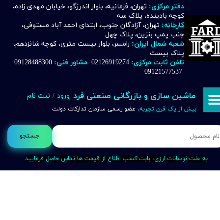
دفتر مرکزی:
تهران، فرمانیه، بلوار اندرزگو، خیابان مهدی زاده،
کوچه بادینده، پلاک سه
حساب کاربری من
کارخانه:
تهران، آزادگان جنوب، ابتدای احمد آباد مستوفی،
جنب پمپ بنزین، پلاک چهل
تغییر گذر واژه
شعبه شمال ایران:
رامسر، بلوار بیست متری، کوچه شانزدهم،
پلاک بیست
تلفن ثابت مرکزی:
02126919274
مشاور فنی:
09128488300
سفارشات
09121577537
خروج از حساب کاربری
ماشین سازی و بازرگانی صنعتی فرد
ورود
/
ثبت نام
بیش از یک قرن تجربه،
عضو رسمی سازمان تدارکات دولت
جستجو
به علت نوسانات ارزی، بابت کسب اطلاع از قیمت ها تماس حاصل فرمایید