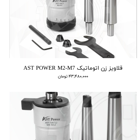
قلاویز زن اتوماتیک AST POWER M2-M7
۴۳,۴۸۰,۰۰۰ تومان