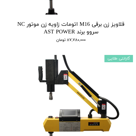
قلاویز زن برقی M16 اتومات زاویه زن موتور NC
سروو برند AST POWER
۸۷,۷۸۰,۰۰۰ تومان
گارانتی طلایی