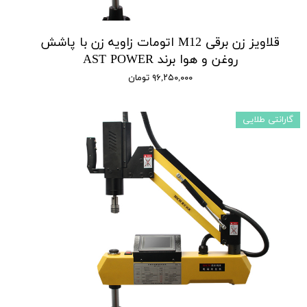
قلاویز زن برقی M12 اتومات زاویه زن با پاشش
روغن و هوا برند AST POWER
۹۶,۲۵۰,۰۰۰ تومان
گارانتی طلایی