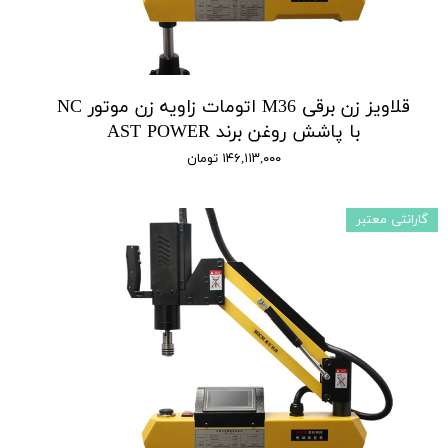
قلاویز زن برقی M36 اتومات زاویه زن موتور NC
با پاشش روغن برند AST POWER
۱۴۶,۱۱۳,۰۰۰ تومان
گارانتی معتبر