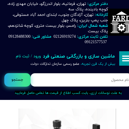
دفتر مرکزی:
تهران، فرمانیه، بلوار اندرزگو، خیابان مهدی زاده،
کوچه بادینده، پلاک سه
حساب کاربری من
کارخانه:
تهران، آزادگان جنوب، ابتدای احمد آباد مستوفی،
جنب پمپ بنزین، پلاک چهل
تغییر گذر واژه
شعبه شمال ایران:
رامسر، بلوار بیست متری، کوچه شانزدهم،
پلاک بیست
تلفن ثابت مرکزی:
02126919274
مشاور فنی:
09128488300
سفارشات
09121577537
خروج از حساب کاربری
ماشین سازی و بازرگانی صنعتی فرد
ورود
/
ثبت نام
بیش از یک قرن تجربه،
عضو رسمی سازمان تدارکات دولت
جستجو
به علت نوسانات ارزی، بابت کسب اطلاع از قیمت ها تماس حاصل فرمایید