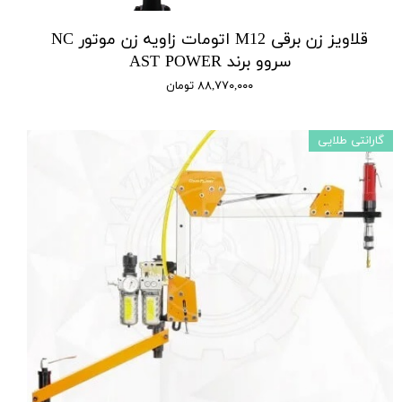
قلاویز زن برقی M12 اتومات زاویه زن موتور NC
سروو برند AST POWER
۸۸,۷۷۰,۰۰۰ تومان
گارانتی طلایی