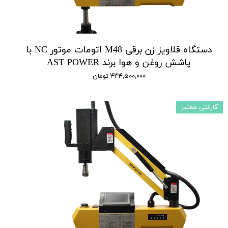
دستگاه قلاویز زن برقی M48 اتومات موتور NC با
پاشش روغن و هوا برند AST POWER
۴۳۴,۵۰۰,۰۰۰ تومان
گارانتی معتبر