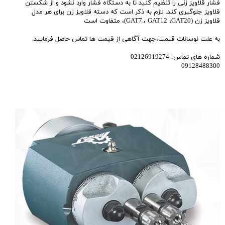
فشار قلاویز زنی را تنظیم کنید تا به دستگاه فشار وارد نشود و از شکستن
قلاویز جلوگیری کند. لازم به ذکر است که دسته قلاویز زن برای هر مدل
قلاویز زن (GAT7.، GAT12 ،GAT20)، متفاوت است
به علت نوسانات قیمت،جهت آگاهی از قیمت ها تماس حاصل فرمایید.
شماره های تماس: 02126919274
09128488300