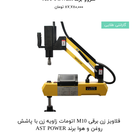
۸۷,۷۸۰,۰۰۰ تومان
گارانتی طلایی
قلاویز زن برقی M10 اتومات زاویه زن با پاشش
روغن و هوا برند AST POWER