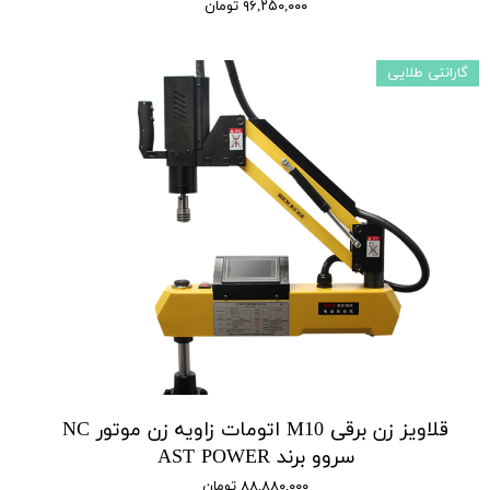
۹۶,۲۵۰,۰۰۰ تومان
گارانتی طلایی
قلاویز زن برقی M10 اتومات زاویه زن موتور NC
سروو برند AST POWER
۸۸,۸۸۰,۰۰۰ تومان