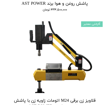
پاشش روغن و هوا برند AST POWER
۴۳۴,۵۰۰,۰۰۰ تومان
گارانتی معتبر
قلاویز زن برقی M24 اتومات زاویه زن با پاشش