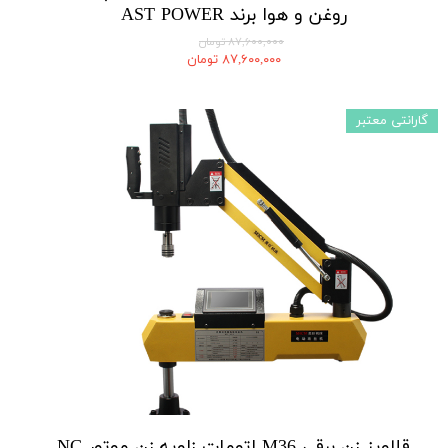
روغن و هوا برند AST POWER
۸۷,۶۰۰,۰۰۰ تومان
۸۷,۶۰۰,۰۰۰ تومان
گارانتی معتبر
قلاویز زن برقی M36 اتومات زاویه زن موتور NC