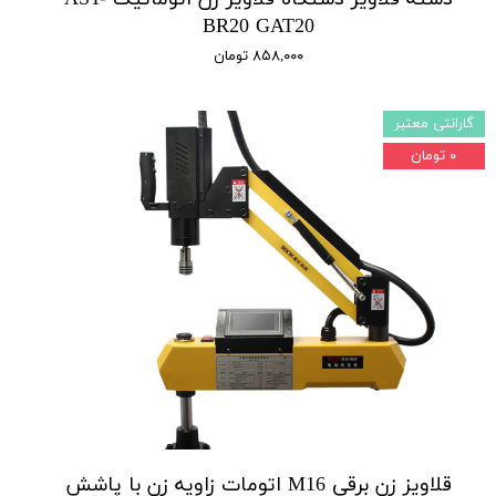
BR20 GAT20
۸۵۸,۰۰۰ تومان
گارانتی معتبر
۰ تومان
قلاویز زن برقی M16 اتومات زاویه زن با پاشش