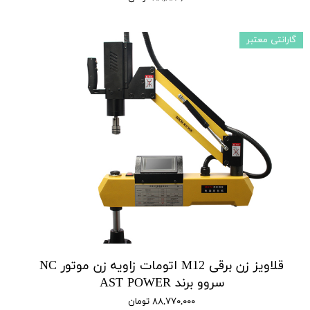
گارانتی معتبر
قلاویز زن برقی M12 اتومات زاویه زن موتور NC
سروو برند AST POWER
۸۸,۷۷۰,۰۰۰ تومان