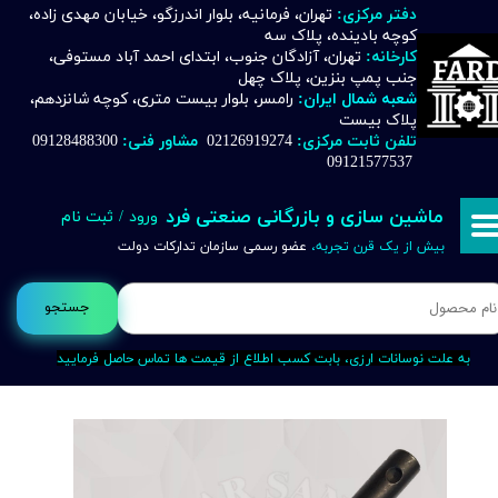
دفتر مرکزی:
تهران، فرمانیه، بلوار اندرزگو، خیابان مهدی زاده،
کوچه بادینده، پلاک سه
حساب کاربری من
کارخانه:
تهران، آزادگان جنوب، ابتدای احمد آباد مستوفی،
جنب پمپ بنزین، پلاک چهل
تغییر گذر واژه
شعبه شمال ایران:
رامسر، بلوار بیست متری، کوچه شانزدهم،
پلاک بیست
تلفن ثابت مرکزی:
02126919274
مشاور فنی:
09128488300
سفارشات
09121577537
خروج از حساب کاربری
ماشین سازی و بازرگانی صنعتی فرد
ورود
/
ثبت نام
بیش از یک قرن تجربه،
عضو رسمی سازمان تدارکات دولت
جستجو
به علت نوسانات ارزی، بابت کسب اطلاع از قیمت ها تماس حاصل فرمایید