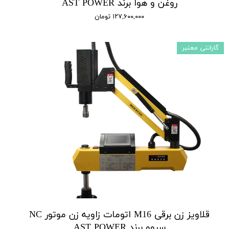
روغن و هوا برند AST POWER
۱۲۷,۶۰۰,۰۰۰ تومان
گارانتی معتبر
قلاویز زن برقی M16 اتومات زاویه زن موتور NC
سروو برند AST POWER