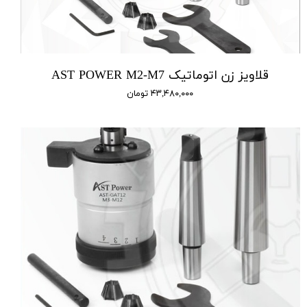
قلاویز زن اتوماتیک AST POWER M2-M7
۴۳,۴۸۰,۰۰۰ تومان